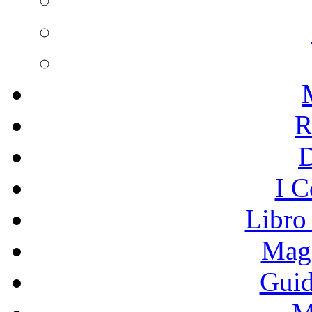
R
I C
Libro
Mage
Guid