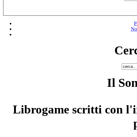
P
No
Cerc
Il So
Librogame scritti con l'i