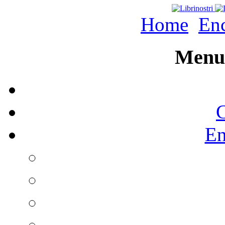
Home
Enc
Menu 
C
En