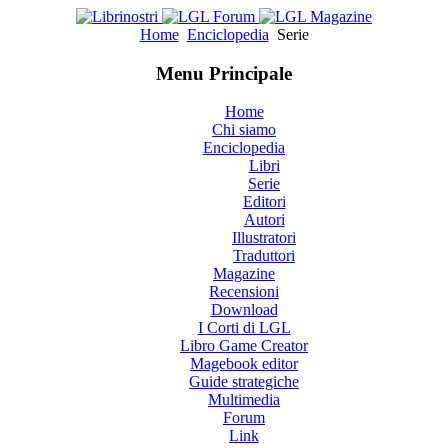
Home
Enciclopedia
Serie
Menu Principale
Home
Chi siamo
Enciclopedia
Libri
Serie
Editori
Autori
Illustratori
Traduttori
Magazine
Recensioni
Download
I Corti di LGL
Libro Game Creator
Magebook editor
Guide strategiche
Multimedia
Forum
Link