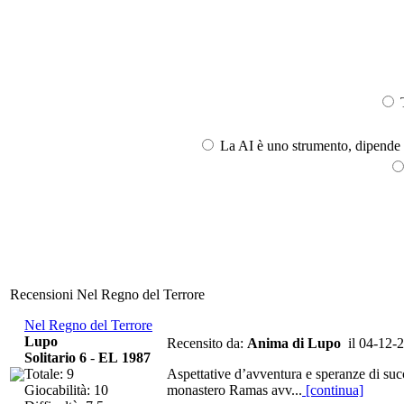
T
La AI è uno strumento, dipende l
Recensioni Nel Regno del Terrore
Nel Regno del Terrore
Lupo
Recensito da:
Anima di Lupo
il 04-12-
Solitario 6
-
EL 1987
Totale: 9
Aspettative d’avventura e speranze di succ
Giocabilità: 10
monastero Ramas avv...
[continua]