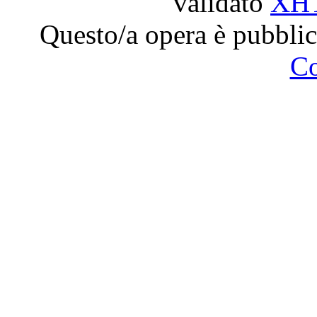
validato
XH
Questo/a opera è pubblic
C