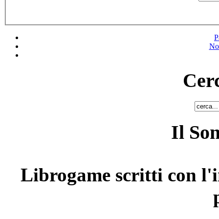
P
No
Cerc
Il So
Librogame scritti con l'i