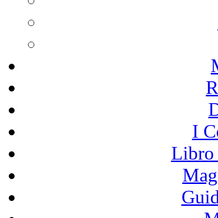
R
I C
Libro
Mage
Guid