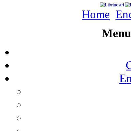
Home
Enc
Menu 
C
En