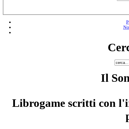
P
No
Cerc
Il So
Librogame scritti con l'i