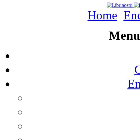
Home
Enc
Menu 
C
En