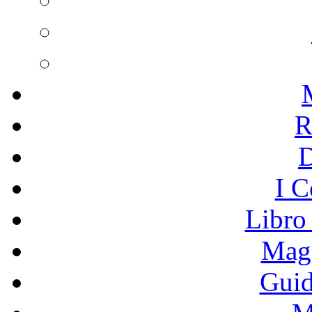
R
I C
Libro
Mage
Guid