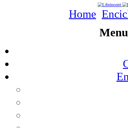
Home
Encic
Menu 
C
En