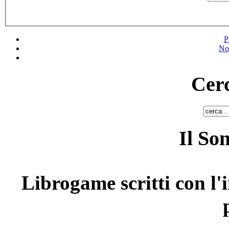
P
No
Cerc
Il So
Librogame scritti con l'i