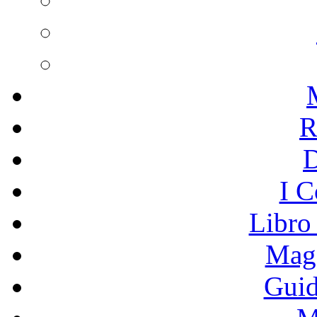
R
I C
Libro
Mage
Guid