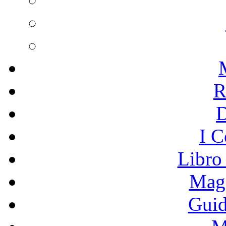
R
I C
Libro
Mage
Guid