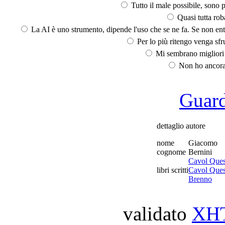
Tutto il male possibile, sono p
Quasi tutta rob
La AI è uno strumento, dipende l'uso che se ne fa. Se non ent
Per lo più ritengo venga sfru
Mi sembrano migliori d
Non ho ancora 
Guarda
dettaglio autore
nome
Giacomo
cognome
Bernini
Cavol Ques
libri scritti
Cavol Ques
Brenno
validato
XH