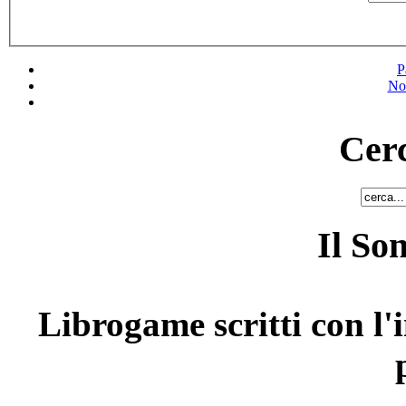
P
No
Cerc
Il So
Librogame scritti con l'i