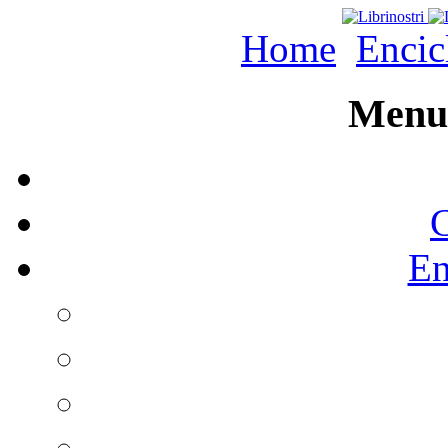
Home
Encic
Menu 
C
En