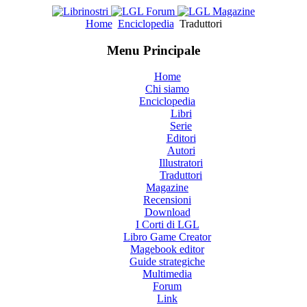
Home
Enciclopedia
Traduttori
Menu Principale
Home
Chi siamo
Enciclopedia
Libri
Serie
Editori
Autori
Illustratori
Traduttori
Magazine
Recensioni
Download
I Corti di LGL
Libro Game Creator
Magebook editor
Guide strategiche
Multimedia
Forum
Link