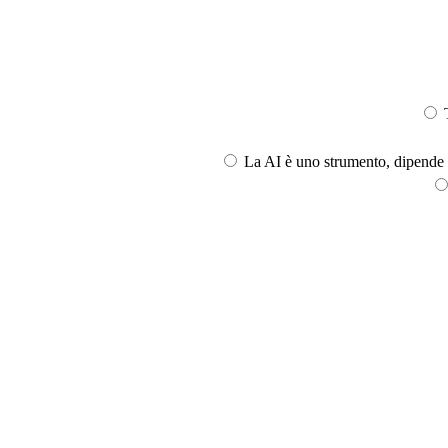
T
La AI è uno strumento, dipende l