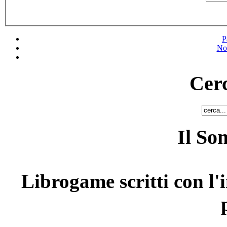
P
No
Cerc
Il So
Librogame scritti con l'i