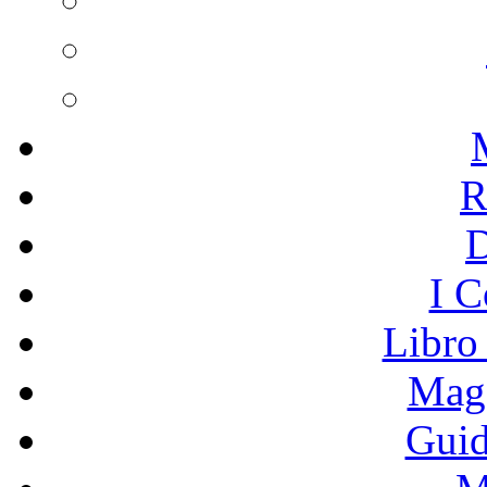
R
I C
Libro
Mage
Guid