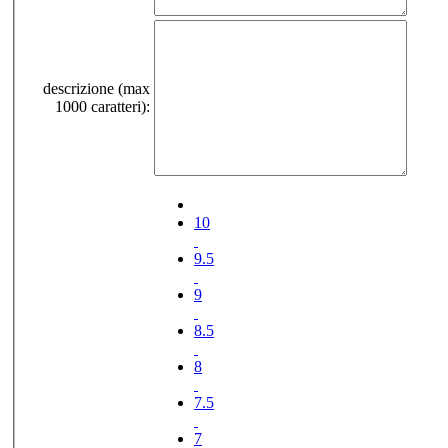
descrizione (max
1000 caratteri):
10
9.5
9
8.5
8
7.5
7