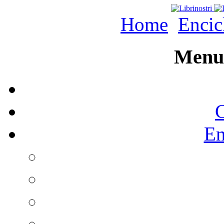
Home
Encic
Menu 
C
En