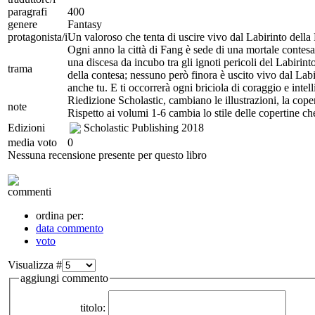
paragrafi
400
genere
Fantasy
protagonista/i
Un valoroso che tenta di uscire vivo dal Labirinto della
Ogni anno la città di Fang è sede di una mortale contes
una discesa da incubo tra gli ignoti pericoli del Labirin
trama
della contesa; nessuno però finora è uscito vivo dal Labir
anche tu. E ti occorrerà ogni briciola di coraggio e inte
Riedizione Scholastic, cambiano le illustrazioni, la cope
note
Rispetto ai volumi 1-6 cambia lo stile delle copertine c
Edizioni
Scholastic Publishing
2018
media voto
0
Nessuna recensione presente per questo libro
commenti
ordina per:
data commento
voto
Visualizza #
aggiungi commento
titolo: