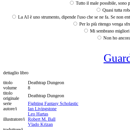
Tutto il male possibile, sono p
Quasi tutta rob
La AI è uno strumento, dipende l'uso che se ne fa. Se non ent
Per lo più ritengo venga sfru
Mi sembrano migliori d
Non ho ancora 
Guarda
dettaglio libro
titolo
Deathtrap Dungeon
volume
8
titolo
Deathtrap Dungeon
originale
serie
Fighting Fantasy Scholastic
autore/i
Ian Livingstone
Leo Hartas
illustratore/i
Robert M. Ball
Vlado Krizan
traduttore/i