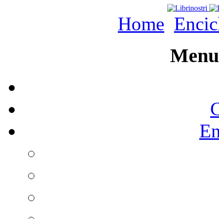
Home
Encic
Menu 
C
En