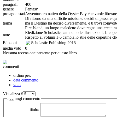
paragrafi
400
genere
Fantasy
protagonista/i
Avventuriero nativo della Oyster Bay che vuole liberare l
Di ritorno da una difficile missione, decidi di passare q
trama
ma il Destino ha deciso diversamente, e ti trovi coinvolt
Fire Island, un luogo maledetto dove regna una creatura
Riedizione Scholastic, cambiano le illustrazioni, la cope
note
Rispetto ai volumi 1-6 cambia lo stile delle copertine c
Edizioni
Scholastic Publishing
2018
media voto
0
Nessuna recensione presente per questo libro
commenti
ordina per:
data commento
voto
Visualizza #
aggiungi commento
titolo: