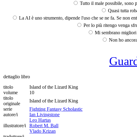
Tutto il male possibile, sono p
Quasi tutta rob
La AI è uno strumento, dipende l'uso che se ne fa. Se non ent
Per lo più ritengo venga sfru
Mi sembrano migliori d
Non ho ancora 
Guarda
dettaglio libro
titolo
Island of the Lizard King
volume
10
titolo
Island of the Lizard King
originale
serie
Fighting Fantasy Scholastic
autore/i
Ian Livingstone
Leo Hartas
illustratore/i
Robert M. Ball
Vlado Krizan
traduttore/i