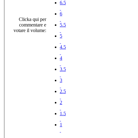
6.5
6
Clicka qui per
commentare e
5.5
votare il volume:
5
4.5
4
3.5
3
2.5
2
1.5
1