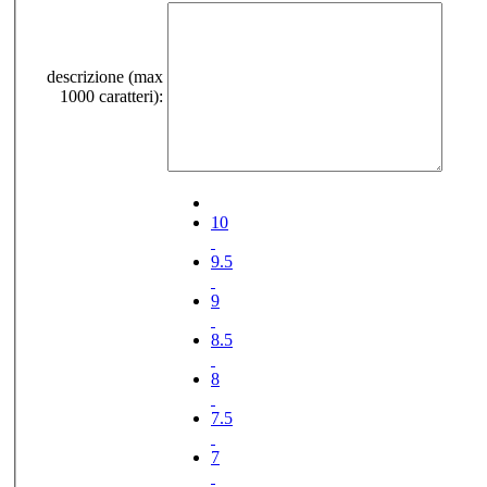
descrizione (max
1000 caratteri):
10
9.5
9
8.5
8
7.5
7