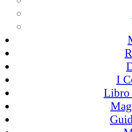
R
I C
Libro
Mage
Guid