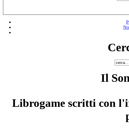
P
No
Cerc
Il So
Librogame scritti con l'i