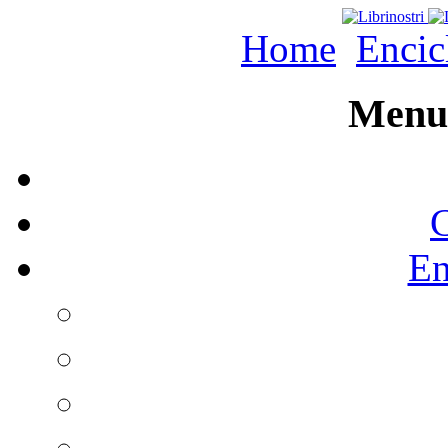
Home
Encic
Menu 
C
En