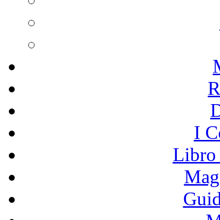
R
I C
Libro
Mage
Guid