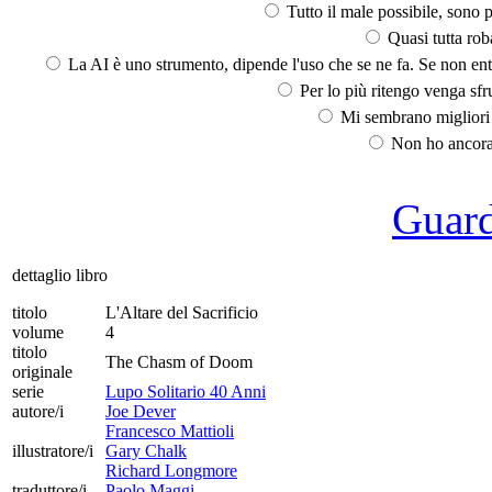
Tutto il male possibile, sono p
Quasi tutta rob
La AI è uno strumento, dipende l'uso che se ne fa. Se non ent
Per lo più ritengo venga sfru
Mi sembrano migliori d
Non ho ancora 
Guarda
dettaglio libro
titolo
L'Altare del Sacrificio
volume
4
titolo
The Chasm of Doom
originale
serie
Lupo Solitario 40 Anni
autore/i
Joe Dever
Francesco Mattioli
illustratore/i
Gary Chalk
Richard Longmore
traduttore/i
Paolo Maggi