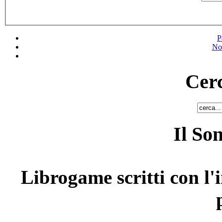
P
No
Cerc
Il So
Librogame scritti con l'i