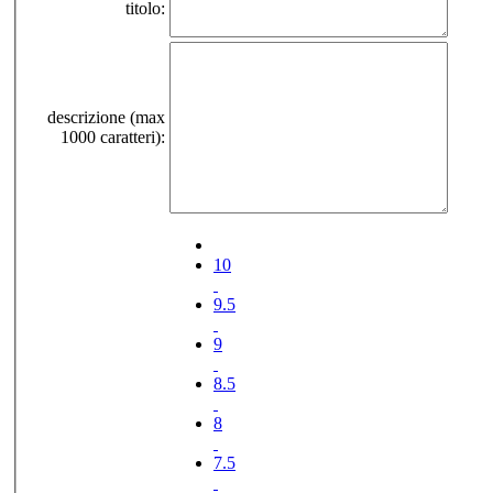
titolo:
descrizione (max
1000 caratteri):
10
9.5
9
8.5
8
7.5