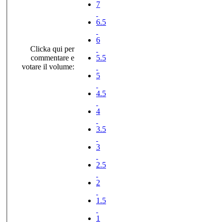
7
6.5
6
Clicka qui per
commentare e
5.5
votare il volume:
5
4.5
4
3.5
3
2.5
2
1.5
1