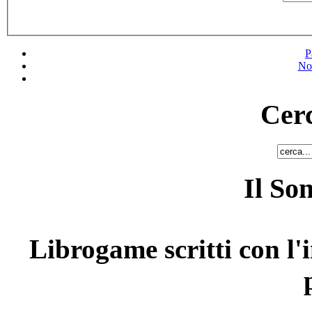
P
No
Cerc
Il So
Librogame scritti con l'i