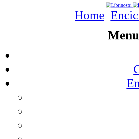
Home
Encic
Menu 
C
En