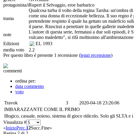
protagonista/i
Rupert il Selvaggio, eroe barbarico
Qualcosa turba il volto della regina Tarsha: un'ombra di
come una donna di eccezionale bellezza. Il suo regno è p
trama
pretendente respinto il quale ha gettato un maleficio sul
il paese. Riuscirai a penetrare in quelle gallerie maledett
L'autore di questa serie, fermatasi a due soli episodi, è
note
vulcano maledetto", si rifà moltissimo all'ambientazione
Edizioni
EL
1993
media voto
2.2
Per questo libro é presente 1 recensione (
leggi recensione
)
commenti
ordina per:
data commento
voto
Travok
3
2020-04-18 23:26:06
IMBARAZZANTE COME IL PRIMO
Illogico, casuale, noioso, sistema di gioco ridicolo. Solo gli SLTA e i
Visualizza #
«
Inizio
Prec.
1
2
Succ.
Fine
»
Pagina 2 di 2