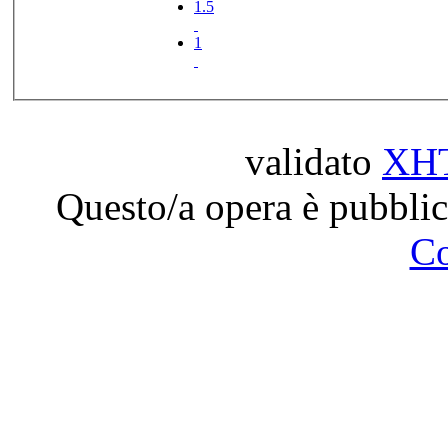
1.5
1
validato
XH
Questo/a opera è pubblic
C