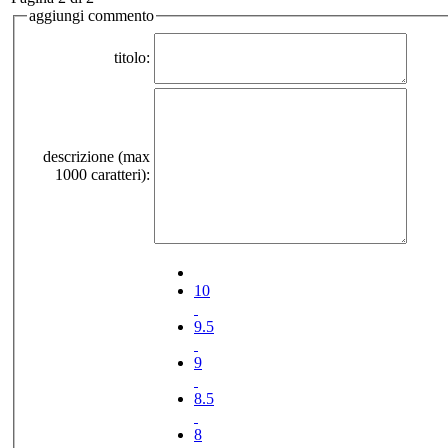
aggiungi commento
titolo:
descrizione (max
1000 caratteri):
10
9.5
9
8.5
8