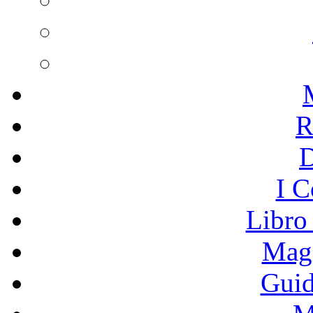
R
I C
Libro
Mage
Guid