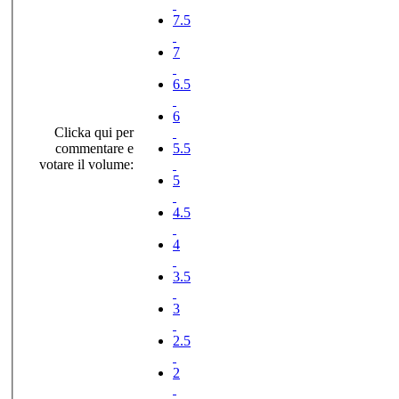
7.5
7
6.5
6
Clicka qui per
commentare e
5.5
votare il volume:
5
4.5
4
3.5
3
2.5
2