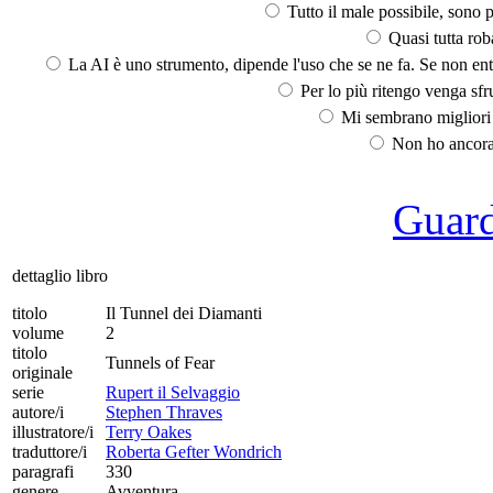
Tutto il male possibile, sono p
Quasi tutta rob
La AI è uno strumento, dipende l'uso che se ne fa. Se non ent
Per lo più ritengo venga sfru
Mi sembrano migliori d
Non ho ancora 
Guarda
dettaglio libro
titolo
Il Tunnel dei Diamanti
volume
2
titolo
Tunnels of Fear
originale
serie
Rupert il Selvaggio
autore/i
Stephen Thraves
illustratore/i
Terry Oakes
traduttore/i
Roberta Gefter Wondrich
paragrafi
330
genere
Avventura