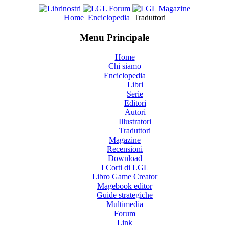
Home
Enciclopedia
Traduttori
Menu Principale
Home
Chi siamo
Enciclopedia
Libri
Serie
Editori
Autori
Illustratori
Traduttori
Magazine
Recensioni
Download
I Corti di LGL
Libro Game Creator
Magebook editor
Guide strategiche
Multimedia
Forum
Link