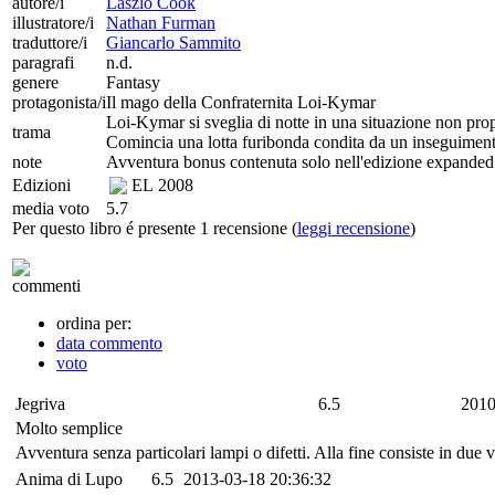
autore/i
Laszlo Cook
illustratore/i
Nathan Furman
traduttore/i
Giancarlo Sammito
paragrafi
n.d.
genere
Fantasy
protagonista/i
Il mago della Confraternita Loi-Kymar
Loi-Kymar si sveglia di notte in una situazione non propri
trama
Comincia una lotta furibonda condita da un inseguimento
note
Avventura bonus contenuta solo nell'edizione expanded 
Edizioni
EL
2008
media voto
5.7
Per questo libro é presente 1 recensione (
leggi recensione
)
commenti
ordina per:
data commento
voto
Jegriva
6.5
2010
Molto semplice
Avventura senza particolari lampi o difetti. Alla fine consiste in due 
Anima di Lupo
6.5
2013-03-18 20:36:32