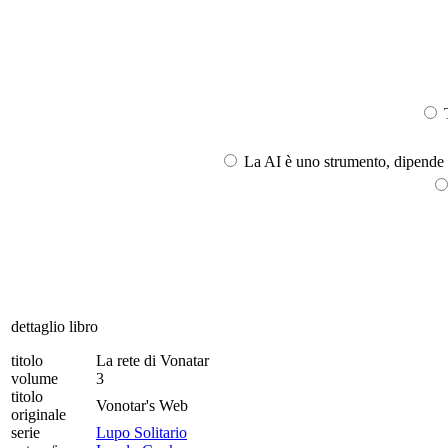
T
La AI è uno strumento, dipende l
dettaglio libro
titolo
La rete di Vonatar
volume
3
titolo
Vonotar's Web
originale
serie
Lupo Solitario