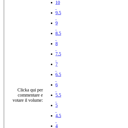
10
9.5
9
8.5
8
7.5
7
6.5
6
Clicka qui per
commentare e
5.5
votare il volume:
5
4.5
4