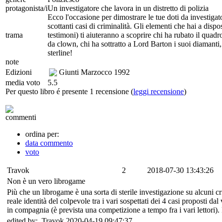
protagonista/i
Un investigatore che lavora in un distretto di polizia
Ecco l'occasione per dimostrare le tue doti da investigat
scottanti casi di criminalità. Gli elementi che hai a dispo
trama
testimoni) ti aiuteranno a scoprire chi ha rubato il quad
da clown, chi ha sottratto a Lord Barton i suoi diamanti,
sterline!
note
Edizioni
Giunti Marzocco
1992
media voto
5.5
Per questo libro é presente 1 recensione (
leggi recensione
)
commenti
ordina per:
data commento
voto
Travok
2
2018-07-30 13:43:26
Non è un vero librogame
Più che un librogame è una sorta di sterile investigazione su alcuni cri
reale identità del colpevole tra i vari sospettati dei 4 casi proposti
in compagnia (è prevista una competizione a tempo fra i vari lettori).
edited by: Travok 2020-04-19 09:47:37