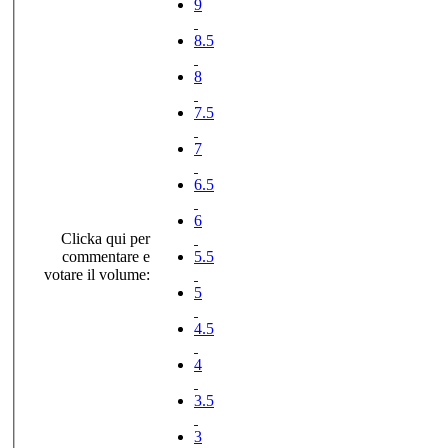
9
8.5
8
7.5
7
6.5
6
Clicka qui per
commentare e
5.5
votare il volume:
5
4.5
4
3.5
3