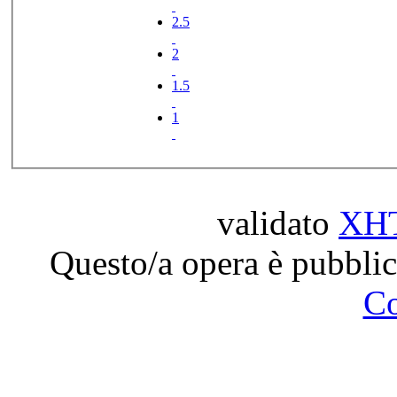
2.5
2
1.5
1
validato
XH
Questo/a opera è pubblic
C