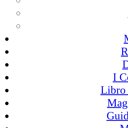
R
I C
Libro
Mage
Guid