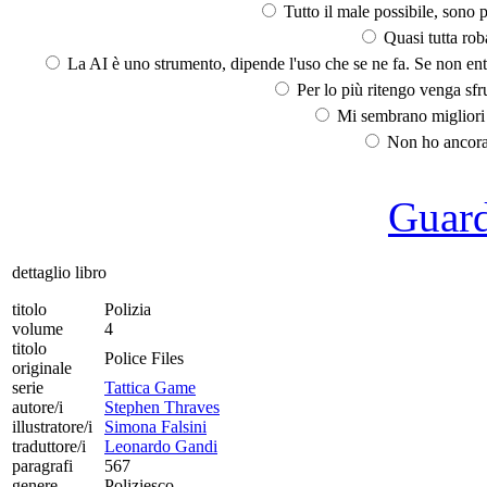
Tutto il male possibile, sono p
Quasi tutta rob
La AI è uno strumento, dipende l'uso che se ne fa. Se non ent
Per lo più ritengo venga sfru
Mi sembrano migliori d
Non ho ancora 
Guarda
dettaglio libro
titolo
Polizia
volume
4
titolo
Police Files
originale
serie
Tattica Game
autore/i
Stephen Thraves
illustratore/i
Simona Falsini
traduttore/i
Leonardo Gandi
paragrafi
567
genere
Poliziesco