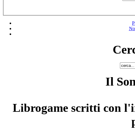
P
No
Cerc
Il So
Librogame scritti con l'i