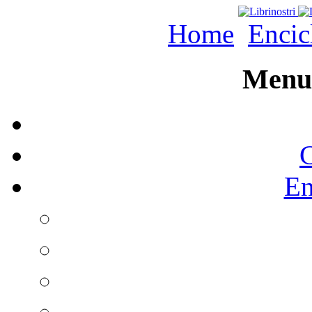
Home
Encic
Menu 
C
En