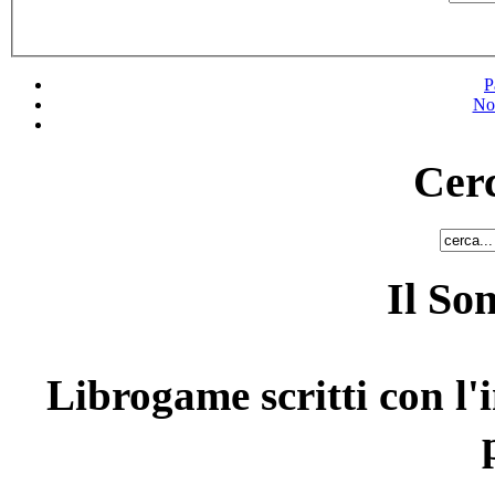
P
No
Cerc
Il So
Librogame scritti con l'i