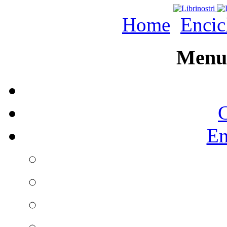
Home
Encic
Menu 
C
En