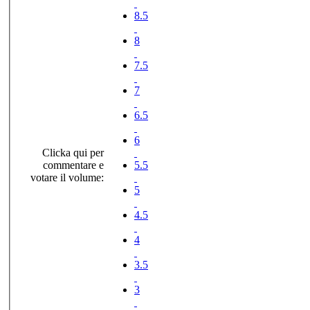
8.5
8
7.5
7
6.5
6
Clicka qui per
commentare e
5.5
votare il volume:
5
4.5
4
3.5
3