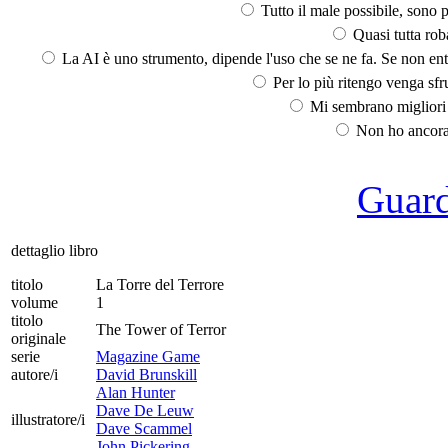
Tutto il male possibile, sono p
Quasi tutta rob
La AI è uno strumento, dipende l'uso che se ne fa. Se non ent
Per lo più ritengo venga sfru
Mi sembrano migliori d
Non ho ancora 
Guarda
dettaglio libro
titolo
La Torre del Terrore
volume
1
titolo
The Tower of Terror
originale
serie
Magazine Game
autore/i
David Brunskill
Alan Hunter
Dave De Leuw
illustratore/i
Dave Scammel
John Pickering