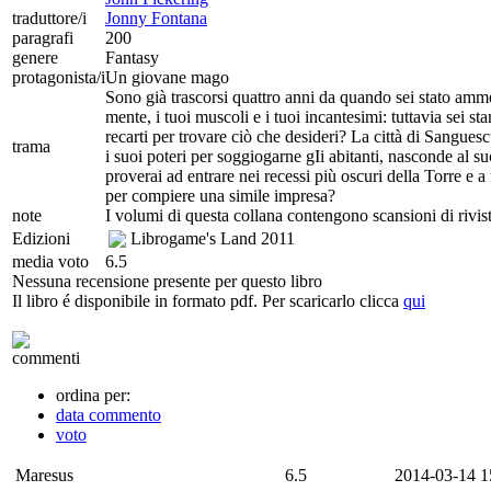
traduttore/i
Jonny Fontana
paragrafi
200
genere
Fantasy
protagonista/i
Un giovane mago
Sono già trascorsi quattro anni da quando sei stato amm
mente, i tuoi muscoli e i tuoi incantesimi: tuttavia sei s
recarti per trovare ciò che desideri? La città di Sangu
trama
i suoi poteri per soggiogarne gIi abitanti, nasconde al suo
proverai ad entrare nei recessi più oscuri della Torre e a 
per compiere una simile impresa?
note
I volumi di questa collana contengono scansioni di rivis
Edizioni
Librogame's Land
2011
media voto
6.5
Nessuna recensione presente per questo libro
Il libro é disponibile in formato pdf. Per scaricarlo clicca
qui
commenti
ordina per:
data commento
voto
Maresus
6.5
2014-03-14 1