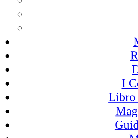
R
I C
Libro
Mage
Guid