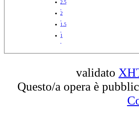
2.5
2
1.5
1
validato
XH
Questo/a opera è pubblic
C