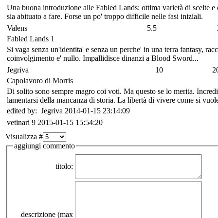
Una buona introduzione alle Fabled Lands: ottima varietà di scelte e d
sia abituato a fare. Forse un po' troppo difficile nelle fasi iniziali.
Valens
5.5
Fabled Lands 1
Si vaga senza un'identita' e senza un perche' in una terra fantasy, ra
coinvolgimento e' nullo. Impallidisce dinanzi a Blood Sword...
Jegriva
10
2
Capolavoro di Morris
Di solito sono sempre magro coi voti. Ma questo se lo merita. Incred
lamentarsi della mancanza di storia. La libertà di vivere come si vuol
edited by: Jegriva 2014-01-15 23:14:09
vetinari
9
2015-01-15 15:54:20
Visualizza #
aggiungi commento
titolo:
descrizione (max