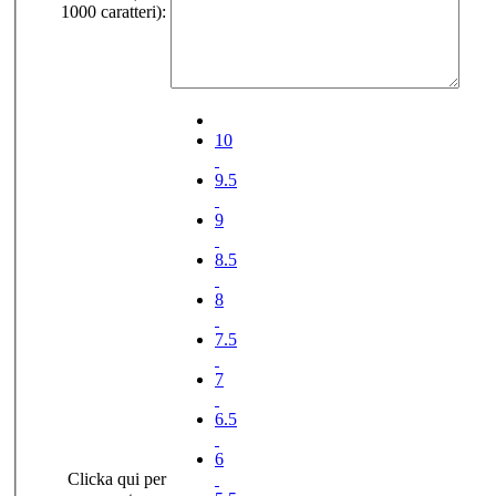
1000 caratteri):
10
9.5
9
8.5
8
7.5
7
6.5
6
Clicka qui per