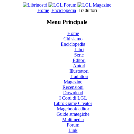
Home
Enciclopedia
Traduttori
Menu Principale
Home
Chi siamo
Enciclopedia
Libri
Serie
Editori
Autori
Illustratori
Traduttori
Magazine
Recensioni
Download
I Corti di LGL
Libro Game Creator
Magebook editor
Guide strategiche
Multimedia
Forum
Link