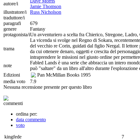
Dave Morris
autore/i
Jamie Thomson
illustratore/i
Russ Nicholson
traduttore/i
paragrafi
679
genere
Fantasy
protagonista/i
Un avventuriero a scelta fra Chierico, Stregone, Ladro,
La vicenda si svolge nel Regno di Sokara, recentemente 
del vecchio re Corin, guidati dal figlio Nergal. Il lettor
trama
da cui ottenere denaro, oggetti e crescita del personagg
intraprendere le missioni nel giusto ordine per permette
Fabled Lands è una serie che abbraccia un intero mondo, 
note
può "saltare" da un libro all'altro durante l'esplorazione
Edizioni
Pan McMillan Books
1995
media voto
7.9
Nessuna recensione presente per questo libro
commenti
ordina per:
data commento
voto
kingfede
7