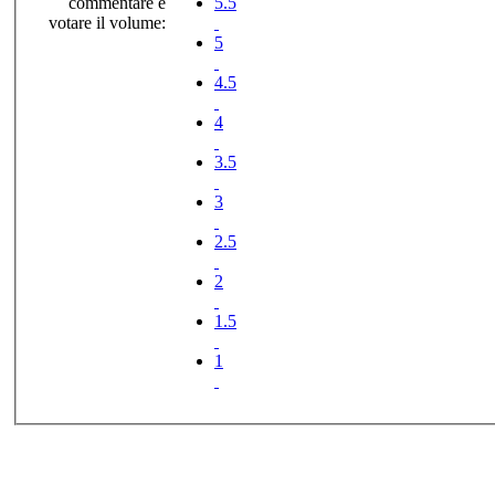
commentare e
5.5
votare il volume:
5
4.5
4
3.5
3
2.5
2
1.5
1