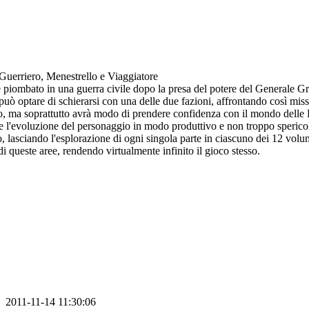
 Guerriero, Menestrello e Viaggiatore
piombato in una guerra civile dopo la presa del potere del Generale Gri
e può optare di schierarsi con una delle due fazioni, affrontando così mis
io, ma soprattutto avrà modo di prendere confidenza con il mondo delle 
re l'evoluzione del personaggio in modo produttivo e non troppo sperico
lasciando l'esplorazione di ogni singola parte in ciascuno dei 12 volumi
 di queste aree, rendendo virtualmente infinito il gioco stesso.
2011-11-14 11:30:06