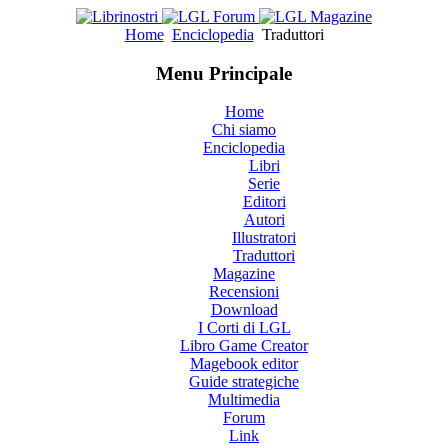
Home
Enciclopedia
Traduttori
Menu Principale
Home
Chi siamo
Enciclopedia
Libri
Serie
Editori
Autori
Illustratori
Traduttori
Magazine
Recensioni
Download
I Corti di LGL
Libro Game Creator
Magebook editor
Guide strategiche
Multimedia
Forum
Link