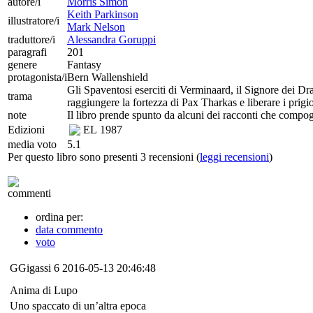
autore/i
Morris Simon
Keith Parkinson
illustratore/i
Mark Nelson
traduttore/i
Alessandra Goruppi
paragrafi
201
genere
Fantasy
protagonista/i
Bern Wallenshield
Gli Spaventosi eserciti di Verminaard, il Signore dei Drag
trama
raggiungere la fortezza di Pax Tharkas e liberare i prigio
note
Il libro prende spunto da alcuni dei racconti che compo
Edizioni
EL
1987
media voto
5.1
Per questo libro sono presenti 3 recensioni (
leggi recensioni
)
commenti
ordina per:
data commento
voto
GGigassi
6
2016-05-13 20:46:48
Anima di Lupo
Uno spaccato di un’altra epoca