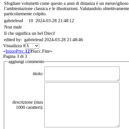
Sfogliare volumetti come questo a anni di distanza è un meraviglioso tu
l’ambientazione classica e le illustrazioni. Valutandolo obiettivament
particolarmente colpito.
gabrieleud
10
2024-03-28 21:48:12
Non male
Il che significa un bel Dieci!
edited by: gabrieleud 2024-03-28 21:48:46
Visualizza #
«
Inizio
Prec.
1
2
3
Succ.
Fine
»
Pagina 3 di 3
aggiungi commento
titolo:
descrizione (max
1000 caratteri):