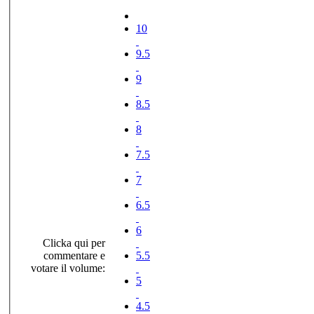
10
9.5
9
8.5
8
7.5
7
6.5
6
Clicka qui per
commentare e
5.5
votare il volume:
5
4.5