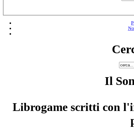
P
No
Cerc
Il So
Librogame scritti con l'i