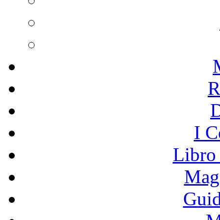
R
I C
Libro
Mage
Guid