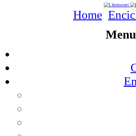
Home
Encic
Menu 
C
En