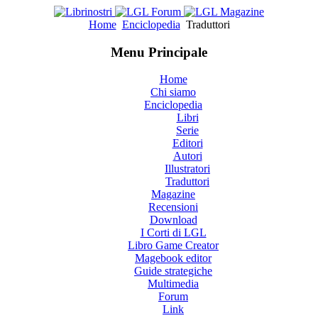
Home
Enciclopedia
Traduttori
Menu Principale
Home
Chi siamo
Enciclopedia
Libri
Serie
Editori
Autori
Illustratori
Traduttori
Magazine
Recensioni
Download
I Corti di LGL
Libro Game Creator
Magebook editor
Guide strategiche
Multimedia
Forum
Link