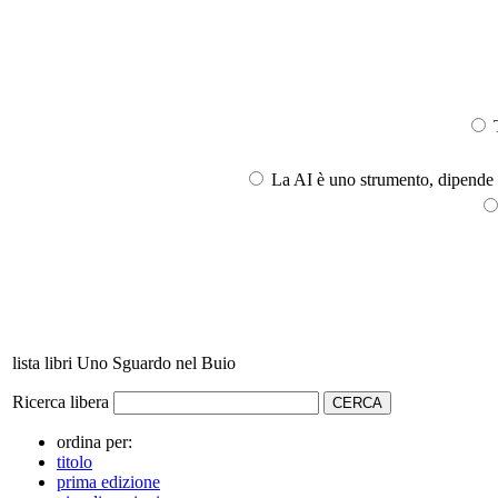
T
La AI è uno strumento, dipende l
lista libri Uno Sguardo nel Buio
Ricerca libera
ordina per:
titolo
prima edizione