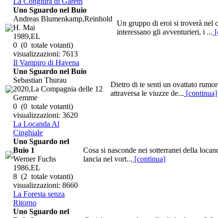
La Congiura di Gareth
Uno Sguardo nel Buio
Andreas Blumenkamp,Reinhold
Un gruppo di eroi si troverà nel 
H. Mai
interessano gli avventurieri, i ...
[
1989,EL
0
(0 totale votanti)
visualizzazioni: 7613
Il Vampiro di Havena
Uno Sguardo nel Buio
Sebastian Thurau
Dietro di te senti un ovattato rumo
2020,La Compagnia delle 12
attraversa le viuzze de...
[continua]
Gemme
0
(0 totale votanti)
visualizzazioni: 3620
La Locanda Al
Cinghiale
Uno Sguardo nel
Buio 1
Cosa si nasconde nei sotterranei della locan
Werner Fuchs
lancia nel vort...
[continua]
1986,EL
8
(2 totale votanti)
visualizzazioni: 8660
La Foresta senza
Ritorno
Uno Sguardo nel