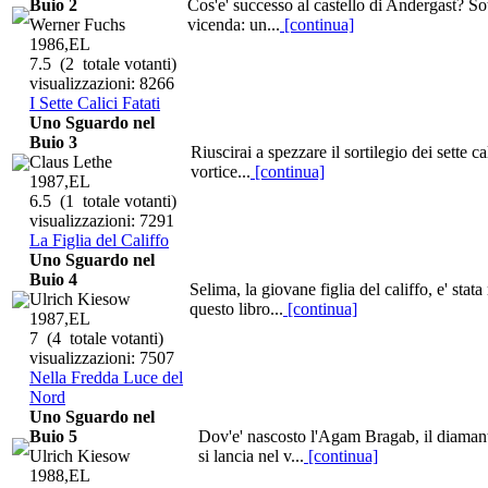
Buio 2
Cos'e' successo al castello di Andergast? Sot
Werner Fuchs
vicenda: un...
[continua]
1986,EL
7.5
(2 totale votanti)
visualizzazioni: 8266
I Sette Calici Fatati
Uno Sguardo nel
Buio 3
Riuscirai a spezzare il sortilegio dei sette c
Claus Lethe
vortice...
[continua]
1987,EL
6.5
(1 totale votanti)
visualizzazioni: 7291
La Figlia del Califfo
Uno Sguardo nel
Buio 4
Selima, la giovane figlia del califfo, e' sta
Ulrich Kiesow
questo libro...
[continua]
1987,EL
7
(4 totale votanti)
visualizzazioni: 7507
Nella Fredda Luce del
Nord
Uno Sguardo nel
Buio 5
Dov'e' nascosto l'Agam Bragab, il diamante
Ulrich Kiesow
si lancia nel v...
[continua]
1988,EL