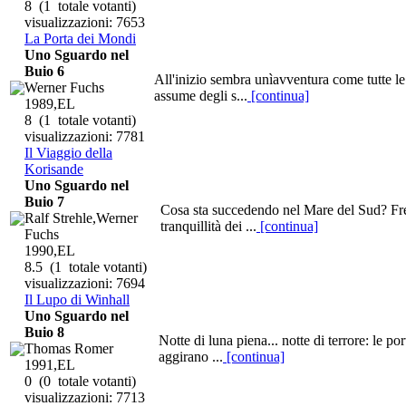
8
(1 totale votanti)
visualizzazioni: 7653
La Porta dei Mondi
Uno Sguardo nel
Buio 6
All'inizio sembra unìavventura come tutte le
Werner Fuchs
assume degli s...
[continua]
1989,EL
8
(1 totale votanti)
visualizzazioni: 7781
Il Viaggio della
Korisande
Uno Sguardo nel
Buio 7
Cosa sta succedendo nel Mare del Sud? Fremit
Ralf Strehle,Werner
tranquillità dei ...
[continua]
Fuchs
1990,EL
8.5
(1 totale votanti)
visualizzazioni: 7694
Il Lupo di Winhall
Uno Sguardo nel
Buio 8
Notte di luna piena... notte di terrore: le po
Thomas Romer
aggirano ...
[continua]
1991,EL
0
(0 totale votanti)
visualizzazioni: 7713