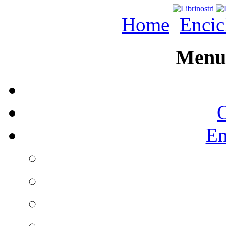
Home
Encic
Menu 
C
En