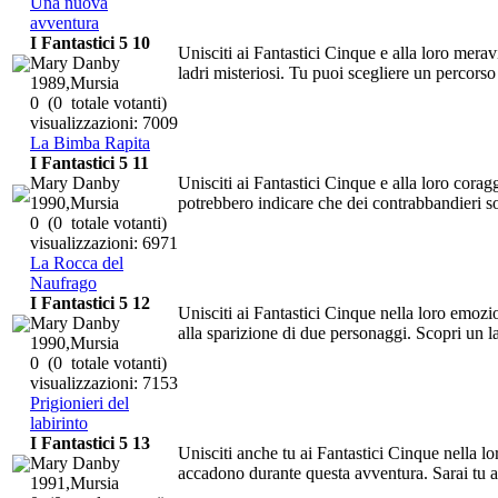
Una nuova
avventura
I Fantastici 5 10
Unisciti ai Fantastici Cinque e alla loro mera
Mary Danby
ladri misteriosi. Tu puoi scegliere un percorso 
1989,Mursia
0
(0 totale votanti)
visualizzazioni: 7009
La Bimba Rapita
I Fantastici 5 11
Mary Danby
Unisciti ai Fantastici Cinque e alla loro cora
1990,Mursia
potrebbero indicare che dei contrabbandieri son
0
(0 totale votanti)
visualizzazioni: 6971
La Rocca del
Naufrago
I Fantastici 5 12
Unisciti ai Fantastici Cinque nella loro emoz
Mary Danby
alla sparizione di due personaggi. Scopri un la
1990,Mursia
0
(0 totale votanti)
visualizzazioni: 7153
Prigionieri del
labirinto
I Fantastici 5 13
Unisciti anche tu ai Fantastici Cinque nella lo
Mary Danby
accadono durante questa avventura. Sarai tu a 
1991,Mursia