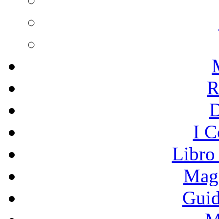
R
I C
Libro
Mage
Guid