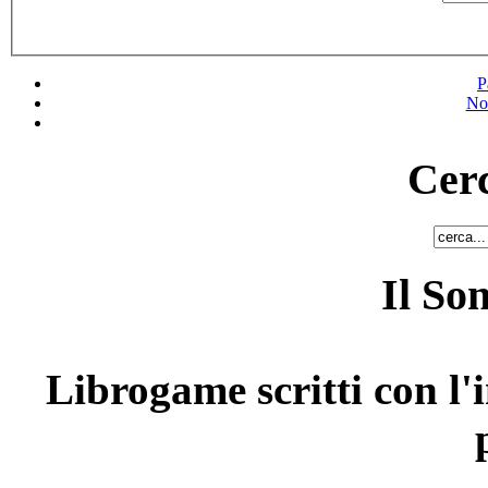
P
No
Cerc
Il So
Librogame scritti con l'i