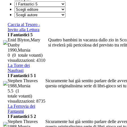
Caccia al Tesoro -
Invito alla Lettura
I Fantastici 5
Enid Blyton,Mary
Quattro bambini in vacanza dallo zio in Scozi
Danby
si rivelerà più pericolosa del previsto tra reli
1990,Mursia
0
(0 totale votanti)
visualizzazioni: 4310
La Torre dei
Naufragi
I Fantastici 5 1
Stephen Thraves
Sicuramente hai già sentito parlare delle avven
1988,Mursia
questa originalissima serie di libri-gioco sei tu
5.5
(1
totale votanti)
visualizzazioni: 8735
La Ferrovia dei
Fantasmi
I Fantastici 5 2
Stephen Thraves
Sicuramente hai già sentito parlare delle avven
1988,Mursia
questa originalissima serie di libri-gioco sei tu