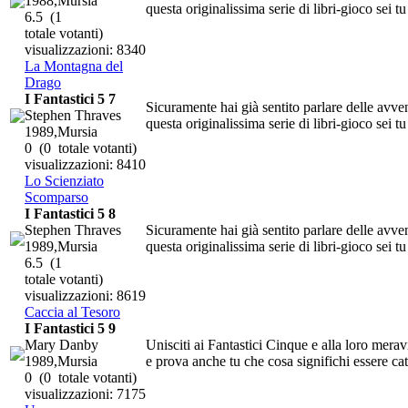
1988,Mursia
questa originalissima serie di libri-gioco sei tu
6.5
(1
totale votanti)
visualizzazioni: 8340
La Montagna del
Drago
I Fantastici 5 7
Sicuramente hai già sentito parlare delle avven
Stephen Thraves
questa originalissima serie di libri-gioco sei tu
1989,Mursia
0
(0 totale votanti)
visualizzazioni: 8410
Lo Scienziato
Scomparso
I Fantastici 5 8
Stephen Thraves
Sicuramente hai già sentito parlare delle avven
1989,Mursia
questa originalissima serie di libri-gioco sei tu
6.5
(1
totale votanti)
visualizzazioni: 8619
Caccia al Tesoro
I Fantastici 5 9
Mary Danby
Unisciti ai Fantastici Cinque e alla loro meravi
1989,Mursia
e prova anche tu che cosa significhi essere cattu
0
(0 totale votanti)
visualizzazioni: 7175