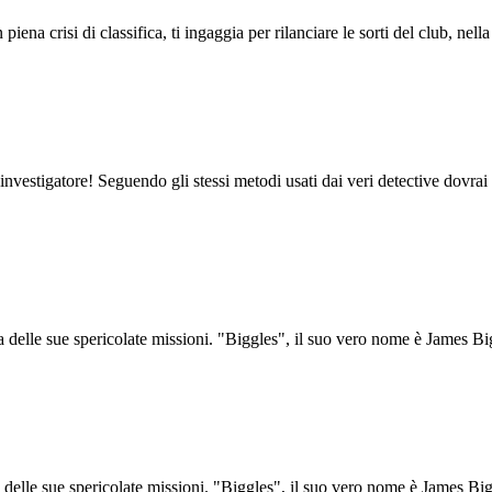
piena crisi di classifica, ti ingaggia per rilanciare le sorti del club, nel
investigatore! Seguendo gli stessi metodi usati dai veri detective dovrai r
na delle sue spericolate missioni. "Biggles", il suo vero nome è James B
a delle sue spericolate missioni. "Biggles", il suo vero nome è James B