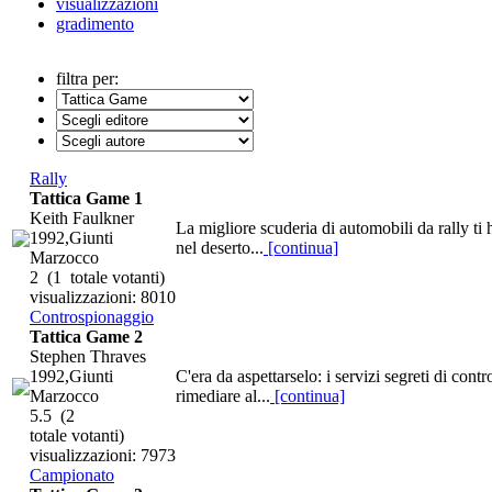
visualizzazioni
gradimento
filtra per:
Rally
Tattica Game 1
Keith Faulkner
La migliore scuderia di automobili da rally ti 
1992,Giunti
nel deserto...
[continua]
Marzocco
2
(1 totale votanti)
visualizzazioni: 8010
Controspionaggio
Tattica Game 2
Stephen Thraves
1992,Giunti
C'era da aspettarselo: i servizi segreti di cont
Marzocco
rimediare al...
[continua]
5.5
(2
totale votanti)
visualizzazioni: 7973
Campionato