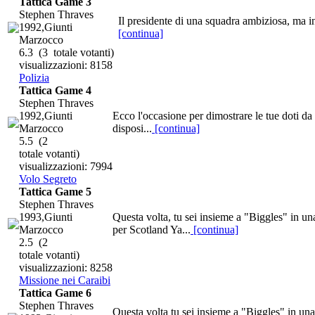
Tattica Game 3
Stephen Thraves
Il presidente di una squadra ambiziosa, ma in 
1992,Giunti
[continua]
Marzocco
6.3
(3 totale votanti)
visualizzazioni: 8158
Polizia
Tattica Game 4
Stephen Thraves
1992,Giunti
Ecco l'occasione per dimostrare le tue doti da 
Marzocco
disposi...
[continua]
5.5
(2
totale votanti)
visualizzazioni: 7994
Volo Segreto
Tattica Game 5
Stephen Thraves
1993,Giunti
Questa volta, tu sei insieme a "Biggles" in u
Marzocco
per Scotland Ya...
[continua]
2.5
(2
totale votanti)
visualizzazioni: 8258
Missione nei Caraibi
Tattica Game 6
Stephen Thraves
Questa volta tu sei insieme a "Biggles" in un