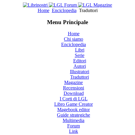
Home
Enciclopedia
Traduttori
Menu Principale
Home
Chi siamo
Enciclopedia
Libri
Serie
Editori
Autori
Illustratori
Traduttori
Magazine
Recensioni
Download
I Corti di LGL
Libro Game Creator
Magebook editor
Guide strategiche
Multimedia
Forum
Link