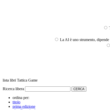
T
La AI è uno strumento, dipende l
lista libri Tattica Game
Ricerca libera
ordina per:
titolo
prima edizione