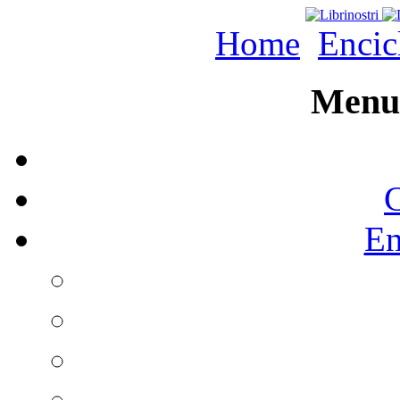
Home
Encic
Menu 
C
En