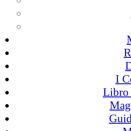
R
I C
Libro
Mage
Guid