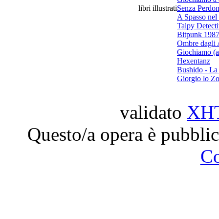
libri illustrati
Senza Perdo
A Spasso nel
Talpy Detect
Bitpunk 198
Ombre dagli 
Giochiamo (a
Hexentanz
Bushido - La 
Giorgio lo Z
validato
XH
Questo/a opera è pubblic
C