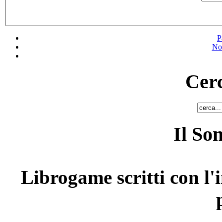
P
No
Cerc
Il So
Librogame scritti con l'i