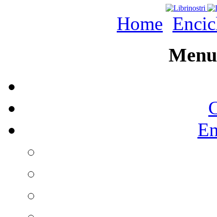
Home
Encic
Menu 
C
En