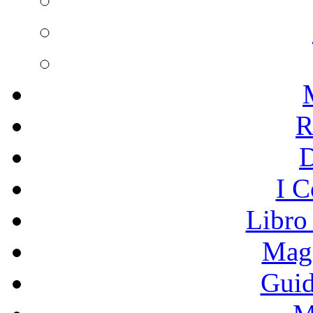
R
I C
Libro
Mage
Guid