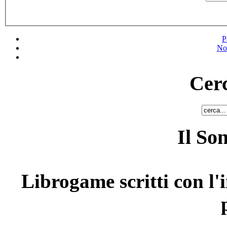
P
No
Cerc
Il So
Librogame scritti con l'i