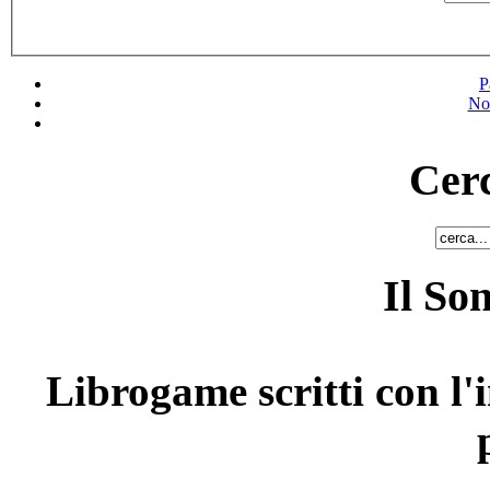
P
No
Cerc
Il So
Librogame scritti con l'i