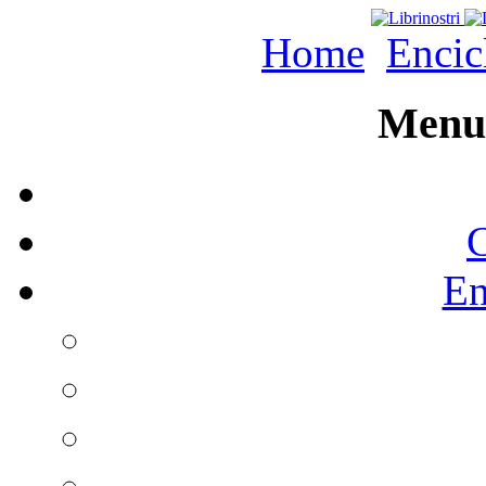
Home
Encic
Menu 
C
En