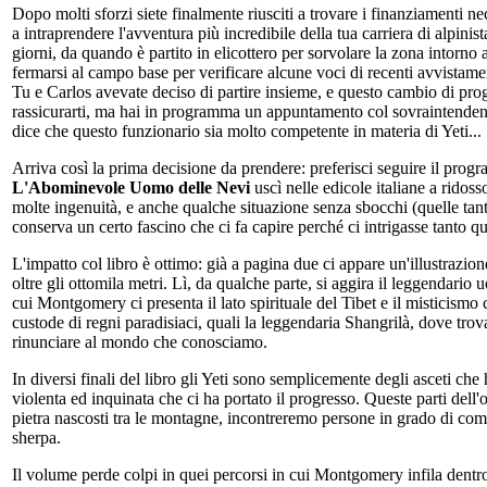
Dopo molti sforzi siete finalmente riusciti a trovare i finanziamenti ne
a intraprendere l'avventura più incredibile della tua carriera di alpini
giorni, da quando è partito in elicottero per sorvolare la zona intorno 
fermarsi al campo base per verificare alcune voci di recenti avvistame
Tu e Carlos avevate deciso di partire insieme, e questo cambio di pro
rassicurarti, ma hai in programma un appuntamento col sovraintendente 
dice che questo funzionario sia molto competente in materia di Yeti...
Arriva così la prima decisione da prendere: preferisci seguire il progr
L'Abominevole Uomo delle Nevi
uscì nelle edicole italiane a ridoss
molte ingenuità, e anche qualche situazione senza sbocchi (quelle tanto
conserva un certo fascino che ci fa capire perché ci intrigasse tanto
L'impatto col libro è ottimo: già a pagina due ci appare un'illustrazi
oltre gli ottomila metri. Lì, da qualche parte, si aggira il leggendario 
cui Montgomery ci presenta il lato spirituale del Tibet e il misticismo
custode di regni paradisiaci, quali la leggendaria Shangrilà, dove trovar
rinunciare al mondo che conosciamo.
In diversi finali del libro gli Yeti sono semplicemente degli asceti che 
violenta ed inquinata che ci ha portato il progresso. Queste parti dell
pietra nascosti tra le montagne, incontreremo persone in grado di comu
sherpa.
Il volume perde colpi in quei percorsi in cui Montgomery infila dentro