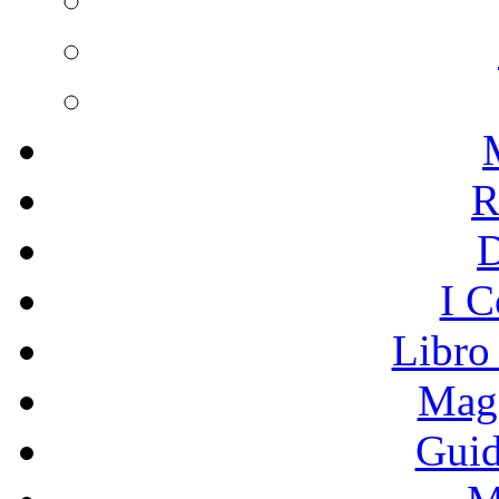
R
I C
Libro
Mage
Guid