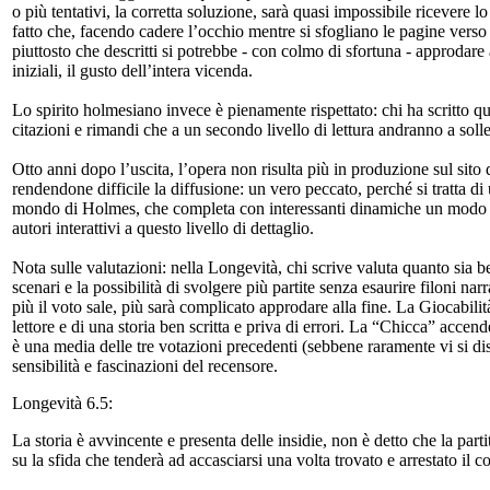
o più tentativi, la corretta soluzione, sarà quasi impossibile ricevere
fatto che, facendo cadere l’occhio mentre si sfogliano le pagine verso
piuttosto che descritti si potrebbe - con colmo di sfortuna - approdare
iniziali, il gusto dell’intera vicenda.
Lo spirito holmesiano invece è pienamente rispettato: chi ha scritto qu
citazioni e rimandi che a un secondo livello di lettura andranno a solleti
Otto anni dopo l’uscita, l’opera non risulta più in produzione sul sito de
rendendone difficile la diffusione: un vero peccato, perché si tratta di 
mondo di Holmes, che completa con interessanti dinamiche un modo di 
autori interattivi a questo livello di dettaglio.
Nota sulle valutazioni: nella Longevità, chi scrive valuta quanto sia b
scenari e la possibilità di svolgere più partite senza esaurire filoni na
più il voto sale, più sarà complicato approdare alla fine. La Giocabil
lettore e di una storia ben scritta e priva di errori. La “Chicca” accen
è una media delle tre votazioni precedenti (sebbene raramente vi si di
sensibilità e fascinazioni del recensore.
Longevità 6.5:
La storia è avvincente e presenta delle insidie, non è detto che la part
su la sfida che tenderà ad accasciarsi una volta trovato e arrestato il c