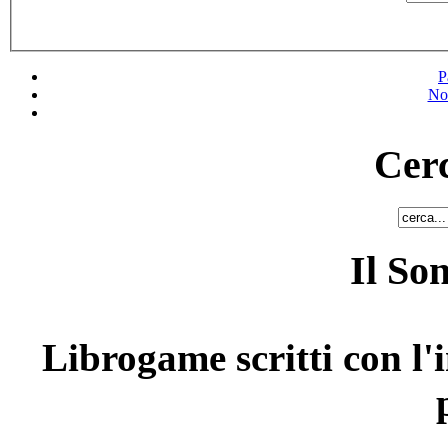
P
No
Cerc
Il So
Librogame scritti con l'i