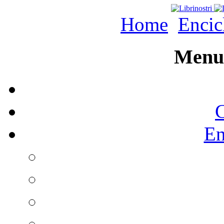
Home
Encic
Menu 
C
En