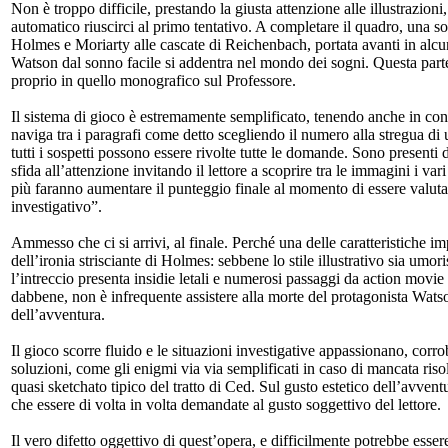
Non è troppo difficile, prestando la giusta attenzione alle illustrazio
automatico riuscirci al primo tentativo. A completare il quadro, una s
Holmes e Moriarty alle cascate di Reichenbach, portata avanti in alcun
Watson dal sonno facile si addentra nel mondo dei sogni. Questa parte r
proprio in quello monografico sul Professore.
Il sistema di gioco è estremamente semplificato, tenendo anche in consid
naviga tra i paragrafi come detto scegliendo il numero alla stregua di u
tutti i sospetti possono essere rivolte tutte le domande. Sono presenti
sfida all’attenzione invitando il lettore a scoprire tra le immagini i v
più faranno aumentare il punteggio finale al momento di essere valut
investigativo”.
Ammesso che ci si arrivi, al finale. Perché una delle caratteristiche imp
dell’ironia strisciante di Holmes: sebbene lo stile illustrativo sia um
l’intreccio presenta insidie letali e numerosi passaggi da action movie 
dabbene, non è infrequente assistere alla morte del protagonista Wats
dell’avventura.
Il gioco scorre fluido e le situazioni investigative appassionano, corro
soluzioni, come gli enigmi via via semplificati in caso di mancata risol
quasi sketchato tipico del tratto di Ced. Sul gusto estetico dell’avven
che essere di volta in volta demandate al gusto soggettivo del lettore.
Il vero difetto oggettivo di quest’opera, e difficilmente potrebbe esser