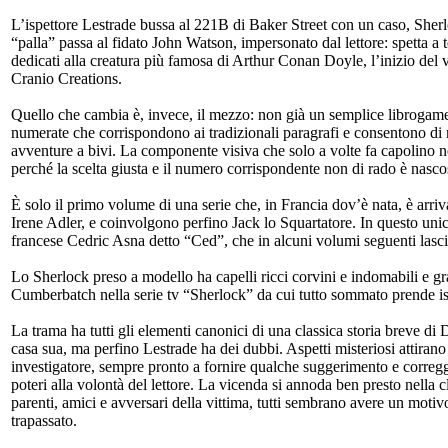
L’ispettore Lestrade bussa al 221B di Baker Street con un caso, Sherl
“palla” passa al fidato John Watson, impersonato dal lettore: spetta a te 
dedicati alla creatura più famosa di Arthur Conan Doyle, l’inizio del
Cranio Creations.
Quello che cambia è, invece, il mezzo: non già un semplice librogame,
numerate che corrispondono ai tradizionali paragrafi e consentono di m
avventure a bivi. La componente visiva che solo a volte fa capolino ne
perché la scelta giusta e il numero corrispondente non di rado è nasc
È solo il primo volume di una serie che, in Francia dov’è nata, è arriv
Irene Adler, e coinvolgono perfino Jack lo Squartatore. In questo unico 
francese Cedric Asna detto “Ced”, che in alcuni volumi seguenti lascia
Lo Sherlock preso a modello ha capelli ricci corvini e indomabili e gra
Cumberbatch nella serie tv “Sherlock” da cui tutto sommato prende is
La trama ha tutti gli elementi canonici di una classica storia breve 
casa sua, ma perfino Lestrade ha dei dubbi. Aspetti misteriosi attira
investigatore, sempre pronto a fornire qualche suggerimento e corregg
poteri alla volontà del lettore. La vicenda si annoda ben presto nella 
parenti, amici e avversari della vittima, tutti sembrano avere un motivo
trapassato.