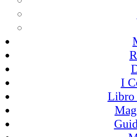
R
I C
Libro
Mage
Guid