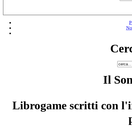
P
No
Cerc
Il So
Librogame scritti con l'i