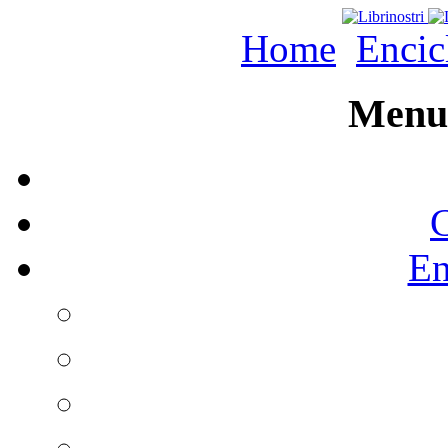
Home
Encic
Menu 
C
En