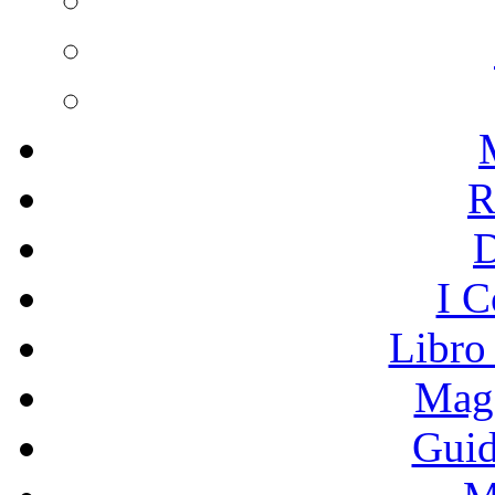
R
I C
Libro
Mage
Guid