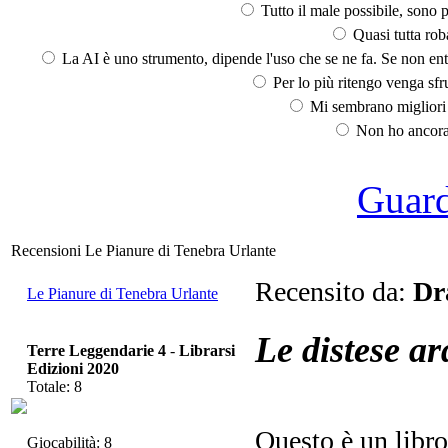
Tutto il male possibile, sono p
Quasi tutta rob
La AI è uno strumento, dipende l'uso che se ne fa. Se non ent
Per lo più ritengo venga sfru
Mi sembrano migliori d
Non ho ancora 
Guarda
Recensioni Le Pianure di Tenebra Urlante
Recensito da:
Dr
Le Pianure di Tenebra Urlante
Le distese ard
Terre Leggendarie 4
-
Librarsi
Edizioni 2020
Totale: 8
Questo è un libro
Giocabilità: 8