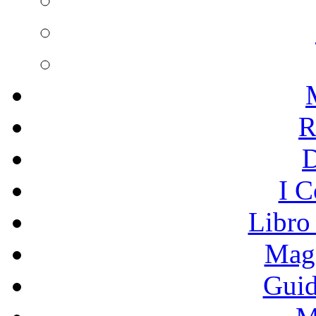
R
I C
Libro
Mage
Guid