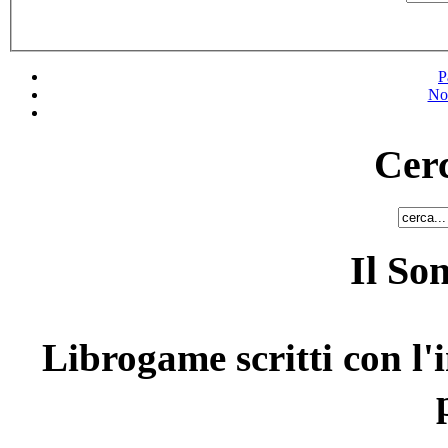
P
No
Cerc
Il So
Librogame scritti con l'i