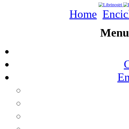
Home
Encic
Menu 
C
En