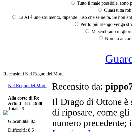
Tutto il male possibile, sono p
Quasi tutta rob
La AI è uno strumento, dipende l'uso che se ne fa. Se non ent
Per lo più ritengo venga sfru
Mi sembrano migliori d
Non ho ancora 
Guarda
Recensioni Nel Regno dei Morti
Recensito da:
pippo
Nel Regno dei Morti
Alla corte di Re
Il Drago di Ottone è 
Artù 3
-
EL 1988
Totale: 9
di riposare, come gli
numero precedente; il
Giocabilità: 8.5
Difficoltà: 8.5