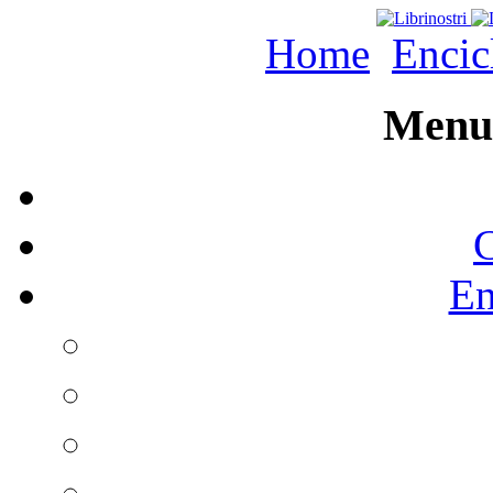
Home
Encic
Menu 
C
En