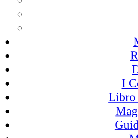
R
I C
Libro
Mage
Guid