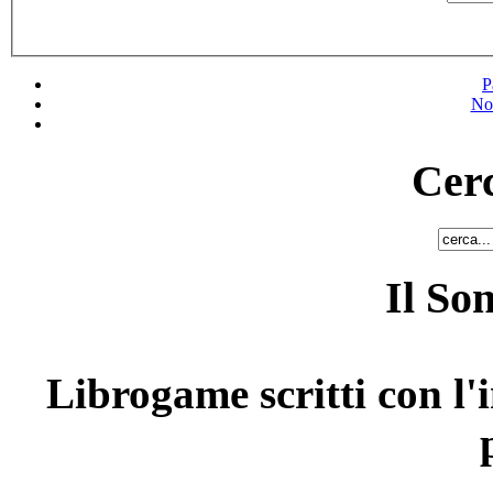
P
No
Cerc
Il So
Librogame scritti con l'i