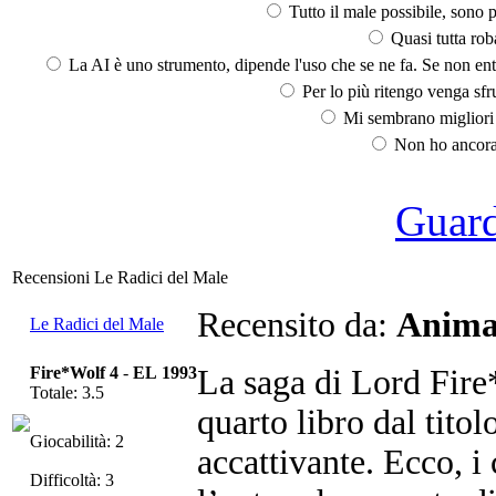
Tutto il male possibile, sono p
Quasi tutta rob
La AI è uno strumento, dipende l'uso che se ne fa. Se non ent
Per lo più ritengo venga sfru
Mi sembrano migliori d
Non ho ancora 
Guarda
Recensioni Le Radici del Male
Recensito da:
Anima
Le Radici del Male
Fire*Wolf 4
-
EL 1993
La saga di Lord Fire
Totale: 3.5
quarto libro dal titol
Giocabilità: 2
accattivante. Ecco, 
Difficoltà: 3