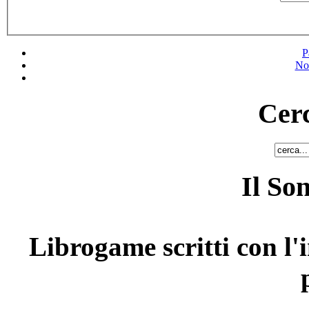
P
No
Cerc
Il So
Librogame scritti con l'i