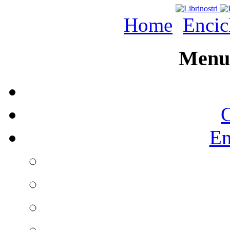
Home
Encic
Menu 
C
En