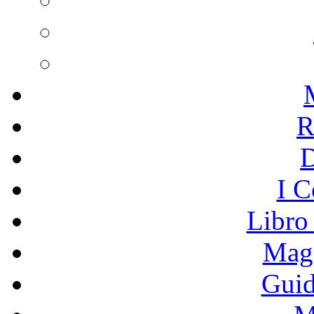
R
I C
Libro
Mage
Guid