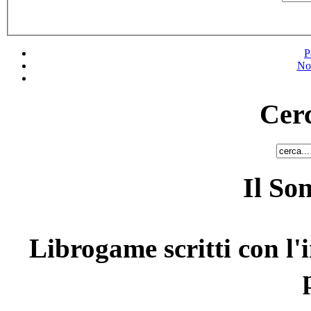
P
No
Cerc
Il So
Librogame scritti con l'i