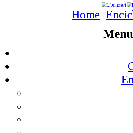
Home
Encic
Menu 
C
En