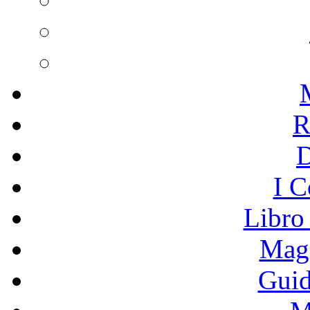
R
I C
Libro
Mage
Guid