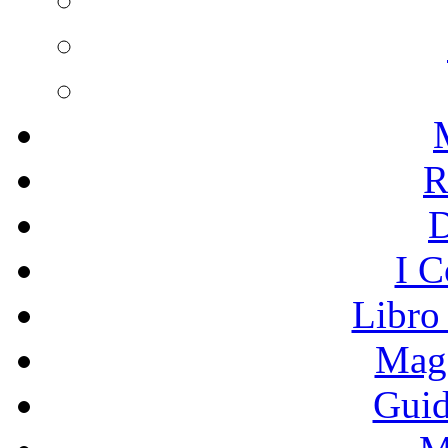
R
I C
Libro
Mage
Guid