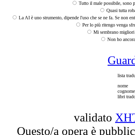
Tutto il male possibile, sono p
Quasi tutta rob
La AI è uno strumento, dipende l'uso che se ne fa. Se non ent
Per lo più ritengo venga sfru
Mi sembrano migliori d
Non ho ancora 
Guarda
lista trad
nome
cognome
libri trado
validato
XH
Questo/a opera è pubblic