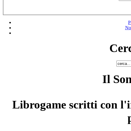
P
No
Cerc
Il So
Librogame scritti con l'i