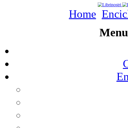
Home
Encic
Menu 
C
En