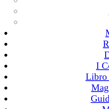
R
I C
Libro
Mage
Guid