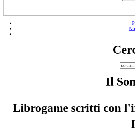
P
No
Cerc
Il So
Librogame scritti con l'i