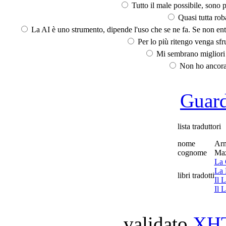
Tutto il male possibile, sono p
Quasi tutta rob
La AI è uno strumento, dipende l'uso che se ne fa. Se non ent
Per lo più ritengo venga sfru
Mi sembrano migliori d
Non ho ancora 
Guarda
lista traduttori
nome
Ar
cognome
Maz
La 
La 
libri tradotti
Il 
Il 
validato
XH