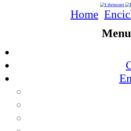
Home
Encic
Menu 
C
En