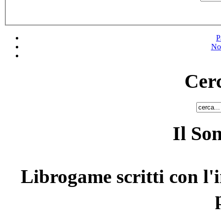
P
No
Cerc
Il So
Librogame scritti con l'i