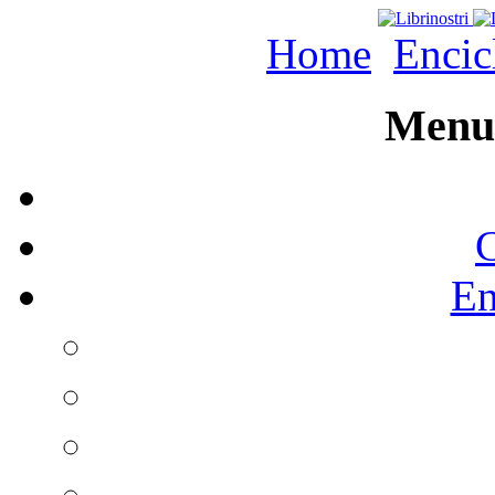
Home
Encic
Menu 
C
En