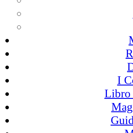
R
I C
Libro
Mage
Guid