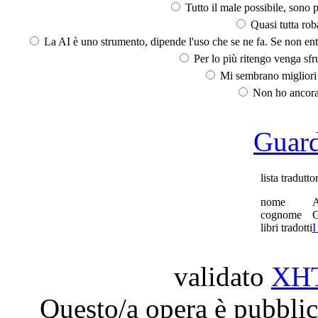
Tutto il male possibile, sono p
Quasi tutta rob
La AI è uno strumento, dipende l'uso che se ne fa. Se non ent
Per lo più ritengo venga sfru
Mi sembrano migliori d
Non ho ancora 
Guarda
lista traduttor
nome
A
cognome
G
libri tradotti
I
validato
XH
Questo/a opera è pubblic