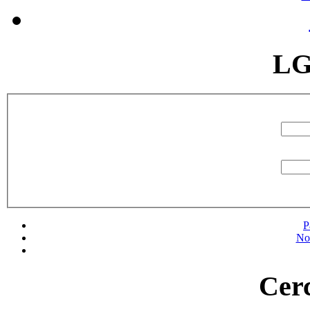
LG
P
No
Cerc