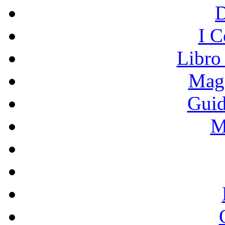
I C
Libro
Mage
Guid
M