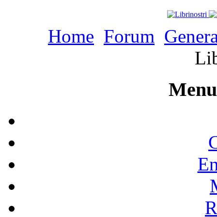
Home
Forum
Genera
Li
Menu 
C
En
R