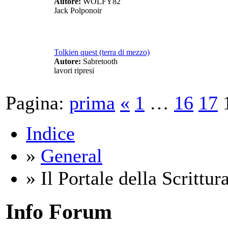
Autore:
WOLFY82
Jack Polponoir
Tolkien quest (terra di mezzo)
Autore:
Sabretooth
lavori ripresi
Pagina:
prima
«
1
…
16
17
Indice
»
General
» Il Portale della Scrittur
Info Forum