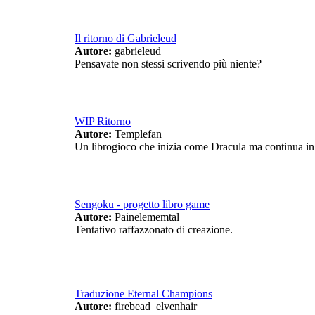
Il ritorno di Gabrieleud
Autore:
gabrieleud
Pensavate non stessi scrivendo più niente?
WIP Ritorno
Autore:
Templefan
Un librogioco che inizia come Dracula ma continua in 
Sengoku - progetto libro game
Autore:
Painelememtal
Tentativo raffazzonato di creazione.
Traduzione Eternal Champions
Autore:
firebead_elvenhair