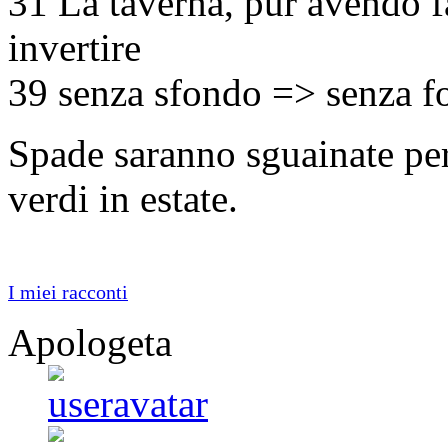
31 La taverna, pur avendo f
invertire
39 senza sfondo => senza f
Spade saranno sguainate per
verdi in estate.
I miei racconti
Apologeta