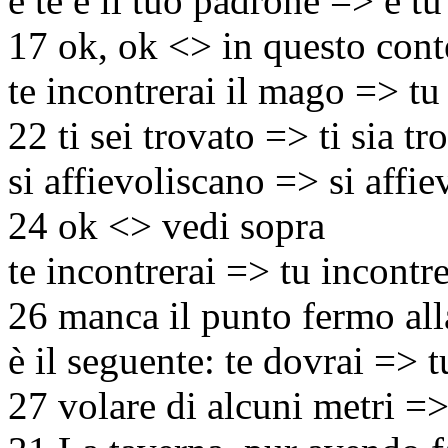
e te e il tuo padrone => e tu
17 ok, ok <> in questo con
te incontrerai il mago => tu
22 ti sei trovato => ti sia tr
si affievoliscano => si affi
24 ok <> vedi sopra
te incontrerai => tu incontre
26 manca il punto fermo alla
è il seguente: te dovrai => 
27 volare di alcuni metri =>