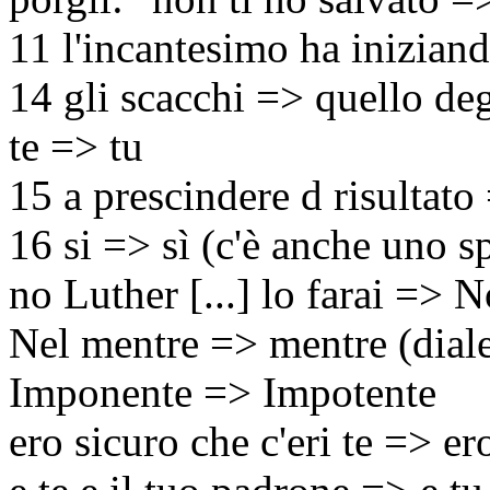
11 l'incantesimo ha inizian
14 gli scacchi => quello deg
te => tu
15 a prescindere d risultato
16 si => sì (c'è anche uno s
no Luther [...] lo farai => N
Nel mentre => mentre (diale
Imponente => Impotente
ero sicuro che c'eri te => er