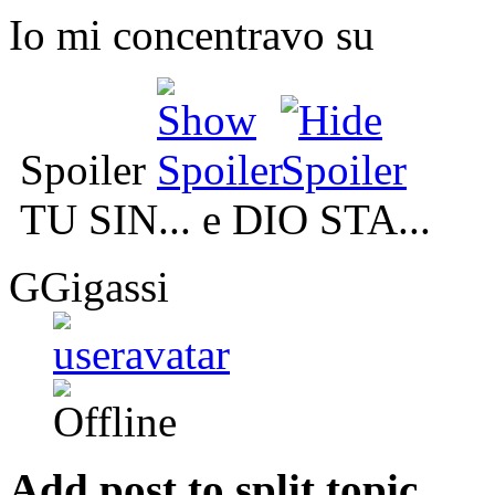
Io mi concentravo su
Spoiler
TU SIN... e DIO STA...
GGigassi
Add post to split topic