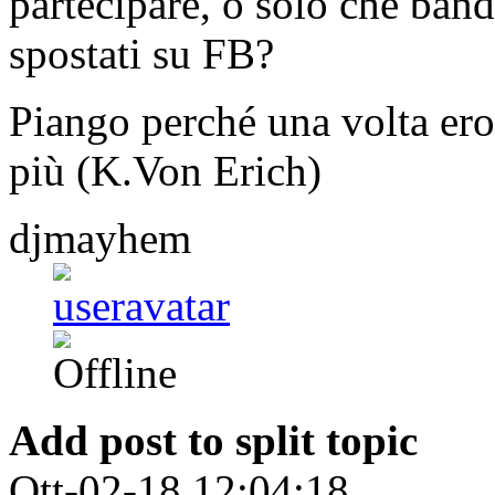
partecipare, o solo che band
spostati su FB?
Piango perché una volta ero 
più (K.Von Erich)
djmayhem
Add post to split topic
Ott-02-18 12:04:18