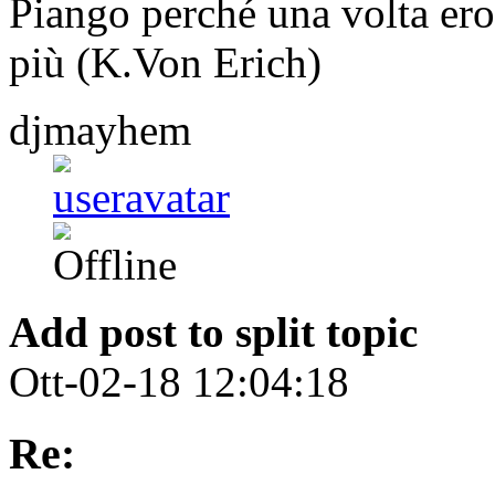
Piango perché una volta ero 
più (K.Von Erich)
djmayhem
Add post to split topic
Ott-02-18 12:04:18
Re: