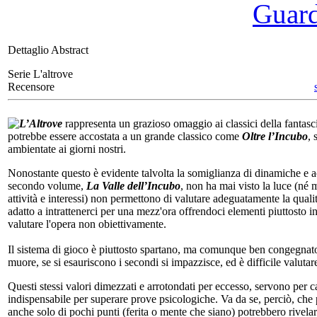
Guarda
Dettaglio Abstract
Serie L'altrove
Recensore
L’Altrove
rappresenta un grazioso omaggio ai classici della fantasci
potrebbe essere accostata a un grande classico come
Oltre l’Incubo
, 
ambientate ai giorni nostri.
Nonostante questo è evidente talvolta la somiglianza di dinamiche e ac
secondo volume,
La Valle dell’Incubo
, non ha mai visto la luce (né 
attività e interessi) non permettono di valutare adeguatamente la quali
adatto a intrattenerci per una mezz'ora offrendoci elementi piuttosto i
valutare l'opera non obiettivamente.
Il sistema di gioco è piuttosto spartano, ma comunque ben congegnato.
muore, se si esauriscono i secondi si impazzisce, ed è difficile valutar
Questi stessi valori dimezzati e arrotondati per eccesso, servono per ca
indispensabile per superare prove psicologiche. Va da se, perciò, che p
anche solo di pochi punti (ferita o mente che siano) potrebbero rivelar