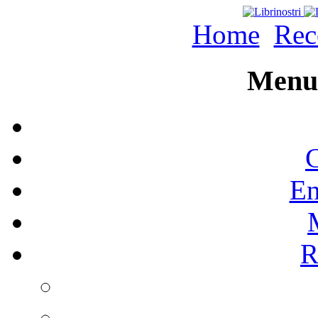
Home
Rec
Menu 
C
En
R