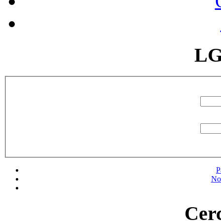
LG
P
No
Cerc