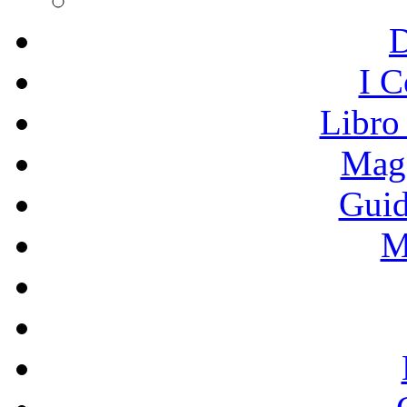
I C
Libro
Mage
Guid
M