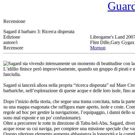
Guarda
Recensione
Sagard il barbaro 3:
Ricerca disperata
Edizione
Librogame's Land 200
autore/i
Flint Dille,Gary Gygax
Recensore
Mornon
Sagard sta vivendo intensamente un momento di beatitudine con la 
L’idillio finisce però improvvisamente, quando un gruppo di pirati e me
fanciulla.
Sagard si lancerà allora nella propria “ricerca disperata” sul Mare Crem
barbariche, nell’esplorazione di queste acque e delle loro isole, fino 
Dopo l’inizio della storia, che segue una trama concitata, tutta la par
su una mappa esagonata che raffigura mare aperto, isole e coste. Come 
regole ad hoc per gestire la navigazione, l’equipaggio, i danni dello 
sono mal esposte e un po' confusionarie).
Oltre a percorrere le rotte in direzione di Tabu-bel-Abu, Sagard, dive
acque rosse su cui naviga, per compiere una missione speciale che vari
Questo ulteriore elemento aumenta abbastanza la longevità e la comple