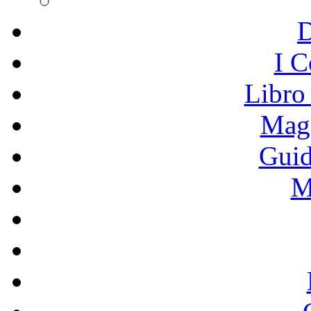
I C
Libro
Mage
Guid
M