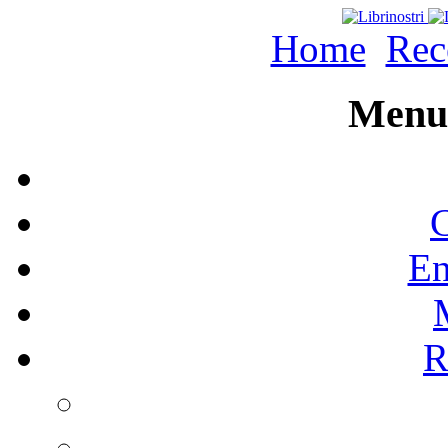
Home
Rec
Menu 
C
En
R