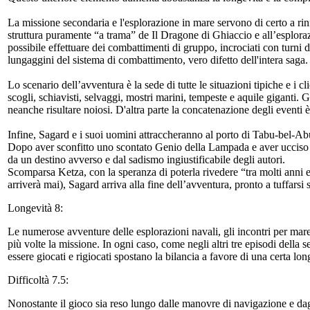
La missione secondaria e l'esplorazione in mare servono di certo a ri
struttura puramente “a trama” de Il Dragone di Ghiaccio e all’esplor
possibile effettuare dei combattimenti di gruppo, incrociati con turni
lungaggini del sistema di combattimento, vero difetto dell'intera saga.
Lo scenario dell’avventura è la sede di tutte le situazioni tipiche e i 
scogli, schiavisti, selvaggi, mostri marini, tempeste e aquile giganti.
neanche risultare noiosi. D'altra parte la concatenazione degli eventi
Infine, Sagard e i suoi uomini attraccheranno al porto di Tabu-bel-Ab
Dopo aver sconfitto uno scontato Genio della Lampada e aver ucciso il
da un destino avverso e dal sadismo ingiustificabile degli autori.
Scomparsa Ketza, con la speranza di poterla rivedere “tra molti anni 
arriverà mai), Sagard arriva alla fine dell’avventura, pronto a tuffarsi
Longevità 8:
Le numerose avventure delle esplorazioni navali, gli incontri per mare 
più volte la missione. In ogni caso, come negli altri tre episodi della 
essere giocati e rigiocati spostano la bilancia a favore di una certa lon
Difficoltà 7.5:
Nonostante il gioco sia reso lungo dalle manovre di navigazione e dag