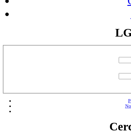
LG
P
No
Cerc