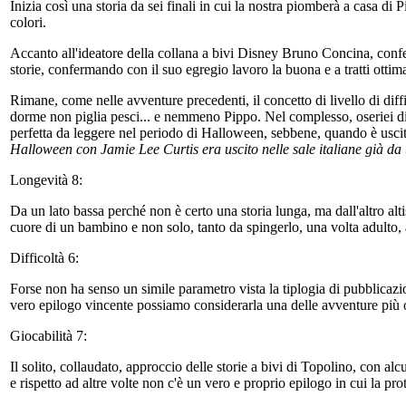
Inizia così una storia da sei finali in cui la nostra piomberà a casa di
colori.
Accanto all'ideatore della collana a bivi Disney Bruno Concina, confe
storie, confermando con il suo egregio lavoro la buona e a tratti ottim
Rimane, come nelle avventure precedenti, il concetto di livello di diffi
dorme non piglia pesci... e nemmeno Pippo. Nel complesso, oseriei dir
perfetta da leggere nel periodo di Halloween, sebbene, quando è uscit
Halloween con Jamie Lee Curtis era uscito nelle sale italiane già d
Longevità 8:
Da un lato bassa perché non è certo una storia lunga, ma dall'altro alti
cuore di un bambino e non solo, tanto da spingerlo, una volta adulto, a
Difficoltà 6:
Forse non ha senso un simile parametro vista la tiplogia di pubblicazio
vero epilogo vincente possiamo considerarla una delle avventure più 
Giocabilità 7:
Il solito, collaudato, approccio delle storie a bivi di Topolino, con alc
e rispetto ad altre volte non c'è un vero e proprio epilogo in cui la prot