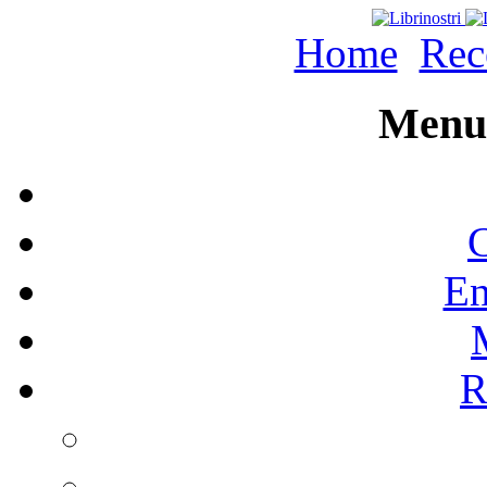
Home
Rec
Menu 
C
En
R