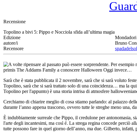
Guarda
Recensione
Topolino a bivi 5:
Pippo e Nocciola sfida all’ultima magia
Edizione
Mondadori
autore/i
Bruno Con
Recensore
spadadelso
A volte ripensare al passato può essere sorprendente. Per esempio 
primis The Addams Family a conoscere Halloween Oggi invece…
Sarà che è stata pubblicata il 2 novembre, sarà che si sarà voluto fest
Topolino, sarà che si sarà trattato solo di una coincidenza… ma la qu
Topolino per l'appunto) è una storia intrisa di atmosfere halloweenian
Cerchiamo di chiarire meglio di cosa stiamo parlando: al palazzo delle 
durante l’anno appena trascorso, ovvero tutte le streghe meno una, d
È indubbiamente surreale che Pippo, il credulone per antonomasia, si
l'arte degli incantesimi, ma così é. La strega regina concede perciò a
tutte possono fare in quel giorno dell’anno, ma due. Gilberto, infatti, p