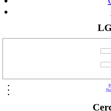
LG
P
No
Cerc