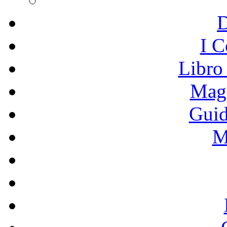
I C
Libro
Mage
Guid
M