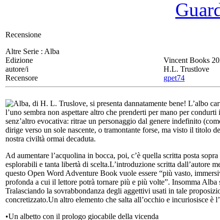
Guarda
Recensione
Altre Serie :
Alba
Edizione
Vincent Books 2
autore/i
H.L. Trustlove
Recensore
gpet74
Alba, di H. L. Truslove, si presenta dannatamente bene! L’albo carto
l’uno sembra non aspettare altro che prenderti per mano per condurti
senz’altro evocativa: ritrae un personaggio dal genere indefinito (come
dirige verso un sole nascente, o tramontante forse, ma visto il titolo de
nostra civiltà ormai decaduta.
Ad aumentare l’acquolina in bocca, poi, c’è quella scritta posta sopr
esplorabili e tanta libertà di scelta.L’introduzione scritta dall’autor
questo Open Word Adventure Book vuole essere “più vasto, immersivo
profonda a cui il lettore potrà tornare più e più volte”. Insomma Alb
Tralasciando la sovrabbondanza degli aggettivi usati in tale proposizi
concretizzato.Un altro elemento che salta all’occhio e incuriosisce è l’
•Un albetto con il prologo giocabile della vicenda