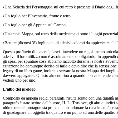
•Una Scheda del Personaggio sul cui retro è presente il Diario degli I
•Un foglio per l’Inventario, fronte e retro
•Un foglio per gli Appunti sul Campo
•Un'ampia Mappa, sul retro della medesima ci sono i luoghi potenzial
•Ben tre (diconsi 3!) fogli pieni di adesivi colorati da appiccicare alla
Questo profluvio di materiale lascia intendere un regolamento articola
adesivi. Il loro utilizzo non è assolutamente obbligatorio. In appendice
gli spazi per spuntare cosa abbiamo raccolto durante la nostra avven
esitazione ho comunque deciso di farlo e devo dire che la sensazione 
legacy di un libro game, inoltre osservare la nostra Mappa dei luogh
davvero appagante. Questo almeno fino a quando non ci si rende conto 
vederli uno per uno.
L’albo del prologo.
Composto da appena sedici paragrafi, risulta scritto con una qualità m
paragrafo è stato scritto dall’autore, H. L. Truslove, gli altri quindici 
ultime ore del protagonista prima di abbandonare la casa in cui è cres
di guadagnare un oggetto tra quattro e un punto ad una delle quattro P