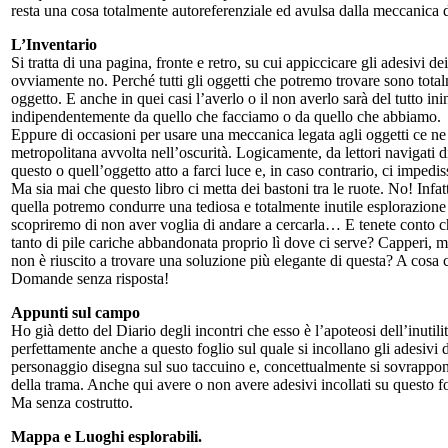
resta una cosa totalmente autoreferenziale ed avulsa dalla meccanica
L’Inventario
Si tratta di una pagina, fronte e retro, su cui appiccicare gli adesivi 
ovviamente no. Perché tutti gli oggetti che potremo trovare sono tota
oggetto. E anche in quei casi l’averlo o il non averlo sarà del tutto ini
indipendentemente da quello che facciamo o da quello che abbiamo.
Eppure di occasioni per usare una meccanica legata agli oggetti ce n
metropolitana avvolta nell’oscurità. Logicamente, da lettori navigati 
questo o quell’oggetto atto a farci luce e, in caso contrario, ci imped
Ma sia mai che questo libro ci metta dei bastoni tra le ruote. No! Infat
quella potremo condurre una tediosa e totalmente inutile esplorazione 
scopriremo di non aver voglia di andare a cercarla… E tenete conto ch
tanto di pile cariche abbandonata proprio lì dove ci serve? Capperi, 
non è riuscito a trovare una soluzione più elegante di questa? A cosa 
Domande senza risposta!
Appunti sul campo
Ho già detto del Diario degli incontri che esso è l’apoteosi dell’inutili
perfettamente anche a questo foglio sul quale si incollano gli adesivi de
personaggio disegna sul suo taccuino e, concettualmente si sovrappone 
della trama. Anche qui avere o non avere adesivi incollati su questo fog
Ma senza costrutto.
Mappa e Luoghi esplorabili.