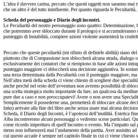
L’idea è davvero carina, peccato che questi oggetti non saranno mai ric
che un altro è del tutto ininfluente. Per quanto riguarda le Peculiarità
Scheda del personaggio e Diario degli incontri.
Le Peculiarità del nostro personaggio sono quattro: Determinazione, C
che potremmo aver sbloccato durante il prologo) e si accumuleranno dura
punteggio di Instabilità, compiere azioni violente aumenterà la crudelt
Peccato che queste peculiarità (mi rifiuto di definirle abilità) siano de
piuttosto che di Compassione non sbloccherà alcuna strada, dialogo o po
esclusivamente dei contatori che si riempiono in base alle azioni intrap
punteggio maggiore ci sbloccherà una decisione aggiuntiva. In sostanza
una terza determinata dalla Peculiarità con il punteggio maggiore, ma per 
Nell’altra metà della scheda ci viene chiesto di scegliere due specialità
anche perché nel resto dell’avventura non avremo possibilità di sbloc
una scelta strategica molto importante da fare, un qualcosa da meditar
pure due a caso e non preoccupatevi! Avere o non avere una Specialit
Semplicemente il possederne una, permetterà di sbloccare alcune decis
fatto) arrivare alla fine del libro anche senza usare mai alcuna decisi
Scheda, il Diario degli Incontri, è l’apoteosi dell’inutilità. Estetica 
Alba incontreremo alcuni personaggi o vedremo scene particolari. Quan
come ricordo imperituro di quell’incontro o evento. Ma l’impatto sul 
meno non influenzerà mai l’andamento della partita. Aver assistito ad
cui questo accade è sempre nel capitolo finale in cui ci viene chiesto 