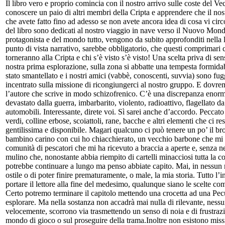
Il libro vero e proprio comincia con il nostro arrivo sulle coste del
conoscere un paio di altri membri della Cripta e apprendere che il nost
che avete fatto fino ad adesso se non avete ancora idea di cosa vi circo
del libro sono dedicati al nostro viaggio in nave verso il Nuovo Mondo
protagonista e del mondo tutto, vengono da subito approfonditi nella lo
punto di vista narrativo, sarebbe obbligatorio, che questi comprimari 
torneranno alla Cripta e chi s’è visto s’è visto! Una scelta priva di 
nostra prima esplorazione, sulla zona si abbatte una tempesta formida
stato smantellato e i nostri amici (vabbè, conoscenti, suvvia) sono fugg
incentrato sulla missione di ricongiungerci al nostro gruppo. E dov
l’autore che scrive in modo schizofrenico. C’è una discrepanza enorm
devastato dalla guerra, imbarbarito, violento, radioattivo, flagellat
automobili. Interessante, direte voi. Sì sarei anche d’accordo. Peccat
verdi, colline erbose, scoiattoli, rane, bacche e altri elementi che ci r
gentilissima e disponibile. Magari qualcuno ci può tenere un po’ il b
bambino carino con cui ho chiacchierato, un vecchio barbone che mi h
comunità di pescatori che mi ha ricevuto a braccia a aperte e, senza 
mulino che, nonostante abbia riempito di cartelli minacciosi tutta la c
potrebbe continuare a lungo ma penso abbiate capito. Mai, in nessun 
ostile o di poter finire prematuramente, o male, la mia storia. Tutto l’i
portare il lettore alla fine del medesimo, qualunque siano le scelte co
Certo potremo terminare il capitolo mettendo una crocetta ad una Pec
esplorare. Ma nella sostanza non accadrà mai nulla di rilevante, nessun
velocemente, scorrono via trasmettendo un senso di noia e di frustrazi
mondo di gioco o sul proseguire della trama.Inoltre non esistono missi