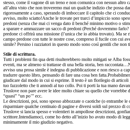
stesso, come il vagone di un treno e non comunica con nessun altro cap
all’altra visto che non troveremo mai un qualche indizio che possa da
rigorosamente a caso, sperando di imboccare il capitolo che ci conduc
avviso, molto sciatto!Anche le trovate per trarci d’impiccio sono spe
predoni (senza che mai ci venga dato il benché minimo motivo o stimol
a sparare e ammazzare un sacco di predoni (Perché dovremmo farlo? No
predone ci offrirà una missione (l’unica che io abbia trovato). Ma se 
campo predone con tutte le nostre cose, compreso il fucile con cui ave
simile? Persino i razziatori in questo modo sono così gentili che non
Stile di scrittura.
Tutti i problemi fin qua detti risulterebbero molto mitigati se Alba fos
eventi, ma se almeno si trattasse di una bella storia, ben raccontat
avviso una prosa simile è indegna di pubblicazione e non riesco a cap
tradurre questo libro, pensando di fare una cosa ben fatta.Probabilmen
giudicare dal modo in cui si esprime. Il testo è un florilegio di articoli
tuo fazzoletto che ti annodi al tuo collo. Poi ti porti la tua mano dava
Truslove non pare avere le idee molto chiare su quello che vorrebbe d
“quasi” “un po’” ecc.
Le descrizioni, poi, sono spesso abbozzate o caotiche (o entrambe le co
risparmiare qualche centinaio di pagine e diversi soldi sul prezzo di
Truslove si lancia spesso e volentieri in ampollose descrizioni, gonf
scrittore.Intendiamoci, come ho detto all’inizio ho avuto modo di legg
minimamente il mio giudizio negativo.