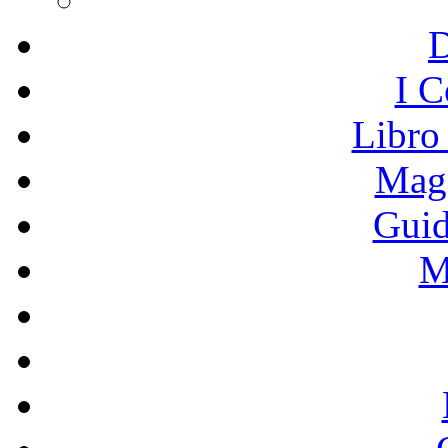
I C
Libro
Mage
Guid
M