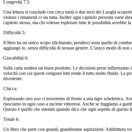
Longevità 7.5:
Una lettura si conclude con circa metà o due terzi dei Luoghi scoperti 
visitare i rimanenti ci sta tutta. Inoltre ogni capitolo presenta varie 
capitolo stesso, ma chi volesse esplorare tutte le possibilità avrebbe la
Difficoltà 5:
Il libro ha un unico scopo (dichiarato, peraltro) ossia quello di condurre
aggiungo io, senza difficoltà di nessun genere. L’unico modo di non arr
Giocabilità 6:
Sulla carta sembra un buon prodotto. Le decisioni prese influenzano la p
velocità con cui questi vengono letti rende il tutto molto fluido. La p
divertente.
Chicca:
Esplorando uno zoo ci troveremo di fronte a una tigre scheletrica. Avr
riusciamo in ogni caso a uscirne vittoriosi. Anche se fuggiamo a gambe 
Questo è quello che intendo quando dico che ogni aspetto di questo li
Totale 6:
Un libro che parte con grandi, grandissime aspirazioni. Addirittura vo