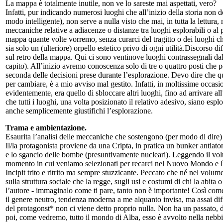
La mappa è totalmente inutile, non ve lo sareste mai aspettati, vero?
Infatti, pur indicando numerosi luoghi che all’inizio della storia no
modo intelligente), non serve a nulla visto che mai, in tutta la lettura
meccaniche relative a adiacenze o distanze tra luoghi esplorabili o al 
mappa quante volte vorremo, senza curarci del tragitto o dei luoghi
sia solo un (ulteriore) orpello estetico privo di ogni utilità.Discorso 
sul retro della mappa. Qui ci sono ventinove luoghi contrassegnali dalla
capito). All’inizio avremo conoscenza solo di tre o quattro posti che 
seconda delle decisioni prese durante l’esplorazione. Devo dire che que
per cambiare, è a mio avviso mal gestito. Infatti, in moltissime occasi
evidentemente, era quello di sbloccare altri luoghi, fino ad arrivare 
che tutti i luoghi, una volta posizionato il relativo adesivo, siano esplo
anche semplicemente giustifichi l’esplorazione.
Trama e ambientazione.
Esaurita l’analisi delle meccaniche che sostengono (per modo di dire)
Il/la protagonista proviene da una Cripta, in pratica un bunker antiatomi
e lo sgancio delle bombe (presuntivamente nucleari). Leggendo il volu
momento in cui veniamo selezionati per recarci nel Nuovo Mondo e lì ad
Incipit trito e ritrito ma sempre stuzzicante. Peccato che né nel volume
sulla struttura sociale che la regge, sugli usi e costumi di chi la abita
l’autore - immaginalo come ti pare, tanto non è importante! Così come 
il genere neutro, tendenza moderna a me alquanto invisa, ma assai dif
del protagonst* non ci viene detto proprio nulla. Non ha un passato, de
poi, come vedremo, tutto il mondo di Alba, esso è avvolto nella nebbia 