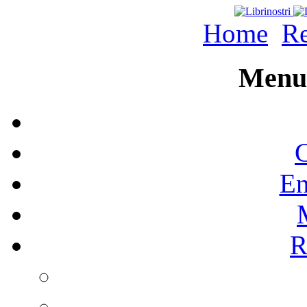
Home
Re
Menu 
C
En
R