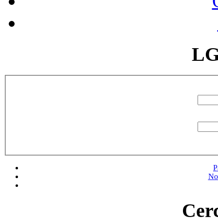
LG
P
No
Cerc