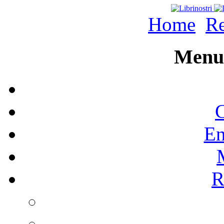
Home
Re
Menu 
C
En
R