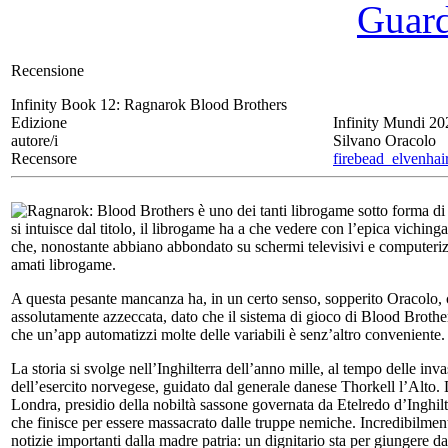
Guarda
Recensione
Infinity Book 12:
Ragnarok Blood Brothers
Edizione
Infinity Mundi 20
autore/i
Silvano Oracolo
Recensore
firebead_elvenhai
Ragnarok: Blood Brothers è uno dei tanti librogame sotto forma di
si intuisce dal titolo, il librogame ha a che vedere con l’epica viching
che, nonostante abbiano abbondato su schermi televisivi e computerizza
amati librogame.
A questa pesante mancanza ha, in un certo senso, sopperito Oracolo, c
assolutamente azzeccata, dato che il sistema di gioco di Blood Brothers
che un’app automatizzi molte delle variabili è senz’altro convenient
La storia si svolge nell’Inghilterra dell’anno mille, al tempo delle inv
dell’esercito norvegese, guidato dal generale danese Thorkell l’Alto. D
Londra, presidio della nobiltà sassone governata da Etelredo d’Inghilte
che finisce per essere massacrato dalle truppe nemiche. Incredibilment
notizie importanti dalla madre patria: un dignitario sta per giungere d