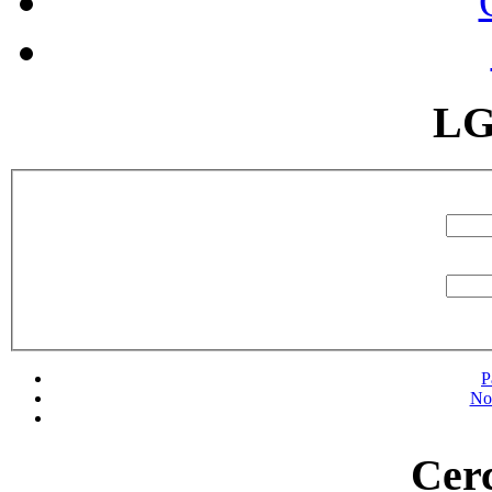
LG
P
No
Cerc