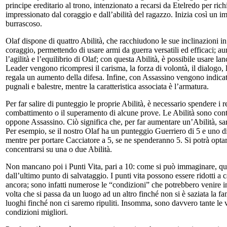
principe ereditario al trono, intenzionato a recarsi da Etelredo per rich
impressionato dal coraggio e dall’abilità del ragazzo. Inizia così un i
burrascoso.
Olaf dispone di quattro Abilità, che racchiudono le sue inclinazioni in 
coraggio, permettendo di usare armi da guerra versatili ed efficaci; a
l’agilità e l’equilibrio di Olaf; con questa Abilità, è possibile usare l
Leader vengono ricompresi il carisma, la forza di volontà, il dialogo, 
regala un aumento della difesa. Infine, con Assassino vengono indicate 
pugnali e balestre, mentre la caratteristica associata è l’armatura.
Per far salire di punteggio le proprie Abilità, è necessario spendere i r
combattimento o il superamento di alcune prove. Le Abilità sono cont
oppone Assassino. Ciò significa che, per far aumentare un’Abilità, sar
Per esempio, se il nostro Olaf ha un punteggio Guerriero di 5 e uno di
mentre per portare Cacciatore a 5, se ne spenderanno 5. Si potrà opta
concentrarsi su una o due Abilità.
Non mancano poi i Punti Vita, pari a 10: come si può immaginare, qualo
dall’ultimo punto di salvataggio. I punti vita possono essere ridotti a ca
ancora; sono infatti numerose le “condizioni” che potrebbero venire in
volta che si passa da un luogo ad un altro finché non si è saziata la f
luoghi finché non ci saremo ripuliti. Insomma, sono davvero tante le v
condizioni migliori.