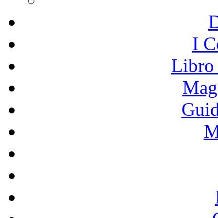
I C
Libro
Mage
Guid
M