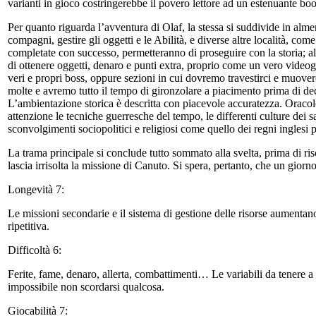
varianti in gioco costringerebbe il povero lettore ad un estenuante bo
Per quanto riguarda l’avventura di Olaf, la stessa si suddivide in al
compagni, gestire gli oggetti e le Abilità, e diverse altre località, co
completate con successo, permetteranno di proseguire con la storia; a
di ottenere oggetti, denaro e punti extra, proprio come un vero vide
veri e propri boss, oppure sezioni in cui dovremo travestirci e muover
molte e avremo tutto il tempo di gironzolare a piacimento prima di de
L’ambientazione storica è descritta con piacevole accuratezza. Oracolo
attenzione le tecniche guerresche del tempo, le differenti culture dei s
sconvolgimenti sociopolitici e religiosi come quello dei regni inglesi 
La trama principale si conclude tutto sommato alla svelta, prima di ris
lascia irrisolta la missione di Canuto. Si spera, pertanto, che un giorno
Longevità 7:
Le missioni secondarie e il sistema di gestione delle risorse aumentano 
ripetitiva.
Difficoltà 6:
Ferite, fame, denaro, allerta, combattimenti… Le variabili da tenere a
impossibile non scordarsi qualcosa.
Giocabilità 7: