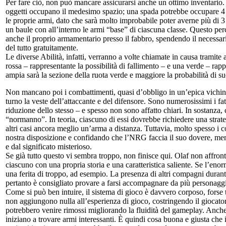
Per fare ciò, non può mancare assicurarsi anche un ottimo inventario. 
oggetti occupano il medesimo spazio; una spada potrebbe occupare 4 sp
le proprie armi, dato che sarà molto improbabile poter averne più di 3
un baule con all’interno le armi “base” di ciascuna classe. Questo p
anche il proprio armamentario presso il fabbro, spendendo il necessari
del tutto gratuitamente.
Le diverse Abilità, infatti, verranno a volte chiamate in causa tramite
rossa – rappresentante la possibilità di fallimento – e una verde – rapp
ampia sarà la sezione della ruota verde e maggiore la probabilità di s
Non mancano poi i combattimenti, quasi d’obbligo in un’epica vichinga: 
turno la veste dell’attaccante e del difensore. Sono numerosissimi i fat
riduzione dello stesso – e spesso non sono affatto chiari. In sostanza,
“normanno”. In teoria, ciascuno di essi dovrebbe richiedere una strat
altri casi ancora meglio un’arma a distanza. Tuttavia, molto spesso 
nostra disposizione e confidando che l’NRG faccia il suo dovere, ment
e dal significato misterioso.
Se già tutto questo vi sembra troppo, non finisce qui. Olaf non affron
ciascuno con una propria storia e una caratteristica saliente. Se l’en
una ferita di troppo, ad esempio. La presenza di altri compagni duran
pertanto è consigliato provare a farsi accompagnare da più personaggi 
Come si può ben intuire, il sistema di gioco è davvero corposo, forse 
non aggiungono nulla all’esperienza di gioco, costringendo il giocatore
potrebbero venire rimossi migliorando la fluidità del gameplay. Anche 
iniziano a trovare armi interessanti. È quindi cosa buona e giusta che