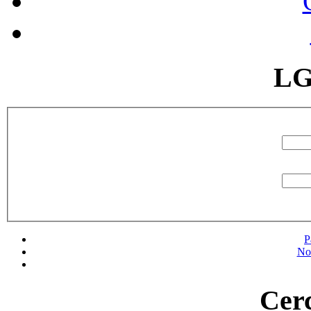
LG
P
No
Cerc