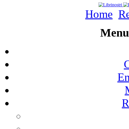
Home
Re
Menu 
C
En
R