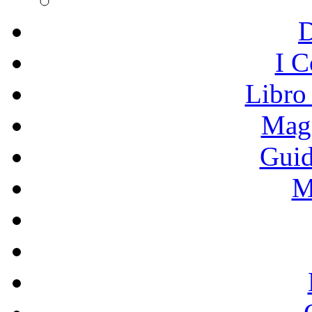
I C
Libro
Mage
Guid
M