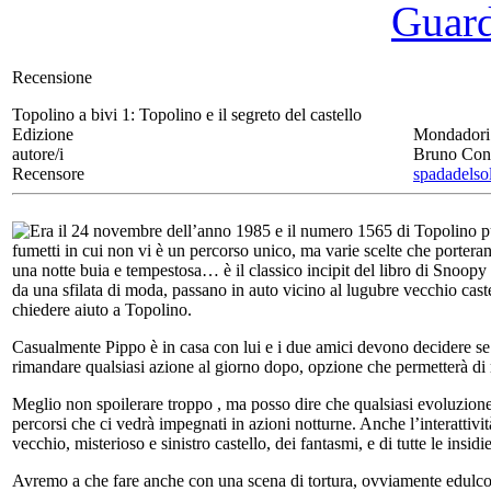
Guarda
Recensione
Topolino a bivi 1:
Topolino e il segreto del castello
Edizione
Mondadori
autore/i
Bruno Con
Recensore
spadadelso
Era il 24 novembre dell’anno 1985 e il numero 1565 di Topolino pu
fumetti in cui non vi è un percorso unico, ma varie scelte che porterann
una notte buia e tempestosa… è il classico incipit del libro di Snoopy
da una sfilata di moda, passano in auto vicino al lugubre vecchio caste
chiedere aiuto a Topolino.
Casualmente Pippo è in casa con lui e i due amici devono decidere se ini
rimandare qualsiasi azione al giorno dopo, opzione che permetterà di
Meglio non spoilerare troppo , ma posso dire che qualsiasi evoluzione 
percorsi che ci vedrà impegnati in azioni notturne. Anche l’interattivit
vecchio, misterioso e sinistro castello, dei fantasmi, e di tutte le insid
Avremo a che fare anche con una scena di tortura, ovviamente edulcorat