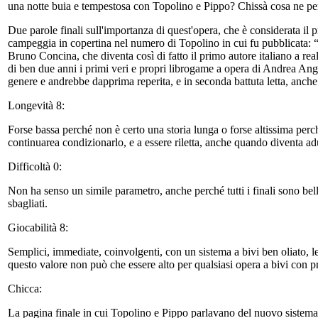
una notte buia e tempestosa con Topolino e Pippo? Chissà cosa ne p
Due parole finali sull'importanza di quest'opera, che è considerata i
campeggia in copertina nel numero di Topolino in cui fu pubblicata: “Un
Bruno Concina, che diventa così di fatto il primo autore italiano a re
di ben due anni i primi veri e propri librogame a opera di Andrea An
genere e andrebbe dapprima reperita, e in seconda battuta letta, anc
Longevità 8:
Forse bassa perché non è certo una storia lunga o forse altissima perc
continuarea condizionarlo, e a essere riletta, anche quando diventa adul
Difficoltà 0:
Non ha senso un simile parametro, anche perché tutti i finali sono belli e
sbagliati.
Giocabilità 8:
Semplici, immediate, coinvolgenti, con un sistema a bivi ben oliato, le
questo valore non può che essere alto per qualsiasi opera a bivi con 
Chicca:
La pagina finale in cui Topolino e Pippo parlavano del nuovo sistema d