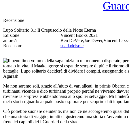
Guarda
Recensione
Lupo Solitario 31:
Il Crepuscolo della Notte Eterna
Edizione
Vincent Books 2021
autore/i
Ben DeVere,Joe Dever,Vincent Lazza
Recensore
spadadelsole
Il penultimo volume della saga inizia in un momento disperato, persin
tornato in vita, il Maakengorge si espande sempre di più e il ritorno 
battaglia, Lupo solitario deciderà di dividere i compiti, assegnando a s
Agarash.
Ma non saremo soli, grazie all’aiuto di vari alleati, in primis Oberon 
turbinanti vicende e dico turbinanti proprio perché ne vivremo davvero
rovinare la sorpresa e abbandonarsi allo spoiler selvaggio. Mi limiter
metà storia riguardo a quale posto esplorare per scoprire dati importan
Ciò potrebbe suonare deludente, ma non ce ne accorgeremo quasi dato 
che una storia di viaggio, infatti ci gusteremo una storia d’avventura 
frenetici capitoli dei I Guerrieri della strada.