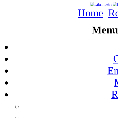
Home
Re
Menu 
C
En
R