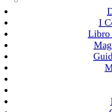
I C
Libro
Mage
Guid
M