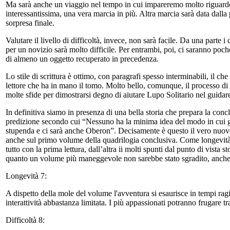
Ma sarà anche un viaggio nel tempo in cui impareremo molto riguardo
interessantissima, una vera marcia in più. Altra marcia sarà data dalla 
sorpresa finale.
Valutare il livello di difficoltà, invece, non sarà facile. Da una part
per un novizio sarà molto difficile. Per entrambi, poi, ci saranno poch
di almeno un oggetto recuperato in precedenza.
Lo stile di scrittura è ottimo, con paragrafi spesso interminabili, il 
lettore che ha in mano il tomo. Molto bello, comunque, il processo d
molte sfide per dimostrarsi degno di aiutare Lupo Solitario nel guida
In definitiva siamo in presenza di una bella storia che prepara la con
predizione secondo cui “Nessuno ha la minima idea del modo in cui ge
stupenda e ci sarà anche Oberon”. Decisamente è questo il vero nuov
anche sul primo volume della quadrilogia conclusiva. Come longevità 
tutto con la prima lettura, dall’altra ii molti spunti dal punto di vista s
quanto un volume più maneggevole non sarebbe stato sgradito, anche p
Longevità 7:
A dispetto della mole del volume l'avventura si esaurisce in tempi rag
interattività abbastanza limitata. I più appassionati potranno frugare tr
Difficoltà 8: