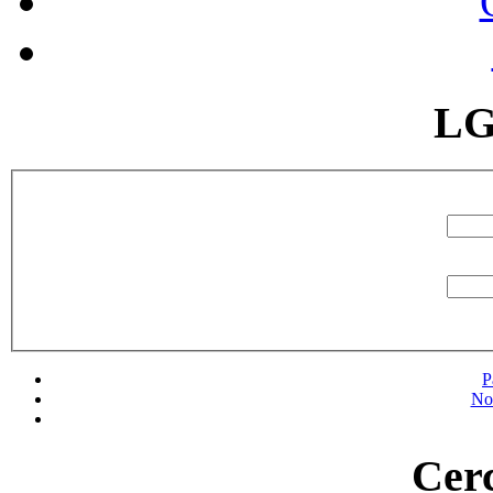
LG
P
No
Cerc