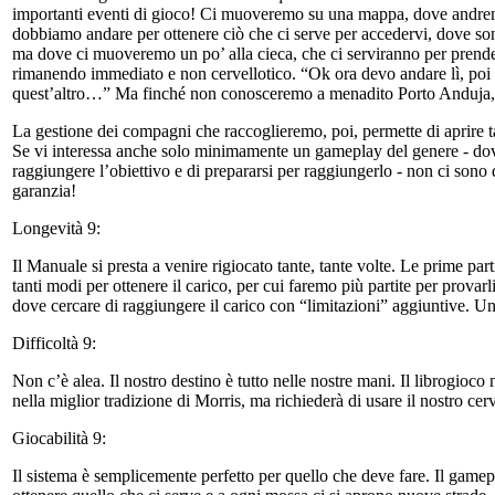
importanti eventi di gioco! Ci muoveremo su una mappa, dove andremo d
dobbiamo andare per ottenere ciò che ci serve per accedervi, dove sono
ma dove ci muoveremo un po’ alla cieca, che ci serviranno per prende
rimanendo immediato e non cervellotico. “Ok ora devo andare lì, poi lì 
quest’altro…” Ma finché non conosceremo a menadito Porto Anduja, le
La gestione dei compagni che raccoglieremo, poi, permette di aprire ta
Se vi interessa anche solo minimamente un gameplay del genere - dove 
raggiungere l’obiettivo e di prepararsi per raggiungerlo - non ci son
garanzia!
Longevità 9:
Il Manuale si presta a venire rigiocato tante, tante volte. Le prime pa
tanti modi per ottenere il carico, per cui faremo più partite per provarli 
dove cercare di raggiungere il carico con “limitazioni” aggiuntive. Un 
Difficoltà 9:
Non c’è alea. Il nostro destino è tutto nelle nostre mani. Il librogioco 
nella miglior tradizione di Morris, ma richiederà di usare il nostro cerv
Giocabilità 9:
Il sistema è semplicemente perfetto per quello che deve fare. Il gam