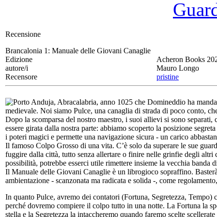
Guarda
Recensione
Brancalonia 1:
Manuale delle Giovani Canaglie
Edizione
Acheron Books 20
autore/i
Mauro Longo
Recensore
pristine
Porto Anduja, Abracalabria, anno 1025 che Domineddio ha mandato 
medievale. Noi siamo Pulce, una canaglia di strada di poco conto, che
Dopo la scomparsa del nostro maestro, i suoi allievi si sono separati,
essere girata dalla nostra parte: abbiamo scoperto la posizione segret
i poteri magici e permette una navigazione sicura - un carico abbastanza
Il famoso Colpo Grosso di una vita. C’è solo da superare le sue guar
fuggire dalla città, tutto senza allertare o finire nelle grinfie degli a
possibilità, potrebbe esserci utile rimettere insieme la vecchia banda 
Il Manuale delle Giovani Canaglie è un librogioco sopraffino. Baster
ambientazione - scanzonata ma radicata e solida -, come regolamento
In quanto Pulce, avremo dei contatori (Fortuna, Segretezza, Tempo) ch
perché dovremo compiere il colpo tutto in una notte. La Fortuna la s
stella e la Segretezza la intaccheremo quando faremo scelte scellerat