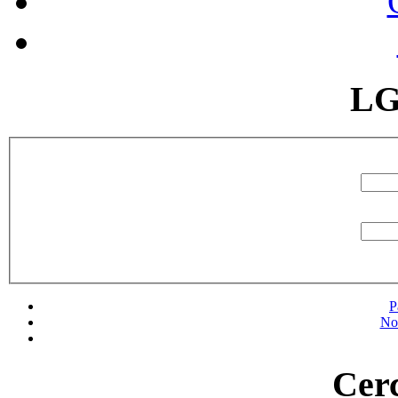
LG
P
No
Cerc