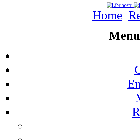
Home
Re
Menu 
C
En
R