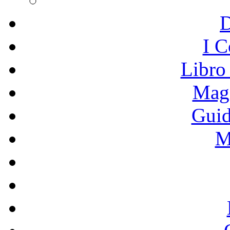
I C
Libro
Mage
Guid
M