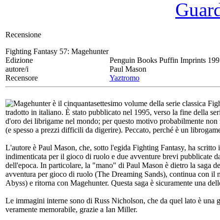
Guarda
Recensione
Fighting Fantasy 57:
Magehunter
Edizione
Penguin Books Puffin Imprints 19
autore/i
Paul Mason
Recensore
Yaztromo
Magehunter è il cinquantasettesimo volume della serie classica Fight
tradotto in italiano. È stato pubblicato nel 1995, verso la fine della s
d'oro dei librigame nel mondo; per questo motivo probabilmente non n
(e spesso a prezzi difficili da digerire). Peccato, perché è un librogam
L'autore è Paul Mason, che, sotto l'egida Fighting Fantasy, ha scritto i
indimenticata per il gioco di ruolo e due avventure brevi pubblicat
dell'epoca. In particolare, la "mano" di Paul Mason è dietro la saga d
avventura per gioco di ruolo (The Dreaming Sands), continua con il
Abyss) e ritorna con Magehunter. Questa saga è sicuramente una delle
Le immagini interne sono di Russ Nicholson, che da quel lato è una ga
veramente memorabile, grazie a Ian Miller.