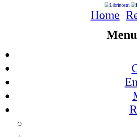
Home
Re
Menu 
C
En
R