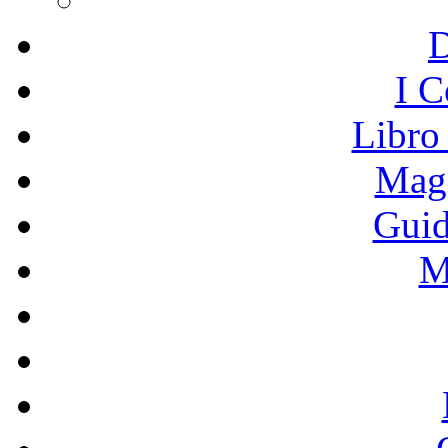
I C
Libro
Mage
Guid
M