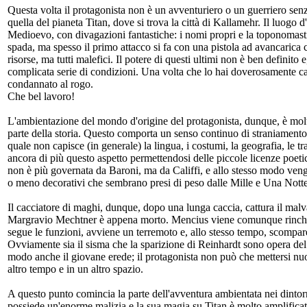
Questa volta il protagonista non è un avventuriero o un guerriero se
quella del pianeta Titan, dove si trova la città di Kallamehr. Il luogo
Medioevo, con divagazioni fantastiche: i nomi propri e la toponomasti
spada, ma spesso il primo attacco si fa con una pistola ad avancarica 
risorse, ma tutti malefici. Il potere di questi ultimi non è ben definito
complicata serie di condizioni. Una volta che lo hai doverosamente cattu
condannato al rogo.
Che bel lavoro!
L'ambientazione del mondo d'origine del protagonista, dunque, è molto
parte della storia. Questo comporta un senso continuo di straniamento 
quale non capisce (in generale) la lingua, i costumi, la geografia, le trad
ancora di più questo aspetto permettendosi delle piccole licenze poetic
non è più governata da Baroni, ma da Califfi, e allo stesso modo vengo
o meno decorativi che sembrano presi di peso dalle Mille e Una Notte,
Il cacciatore di maghi, dunque, dopo una lunga caccia, cattura il malvag
Margravio Mechtner è appena morto. Mencius viene comunque rinchiuso
segue le funzioni, avviene un terremoto e, allo stesso tempo, scompar
Ovviamente sia il sisma che la sparizione di Reinhardt sono opera del
modo anche il giovane erede; il protagonista non può che mettersi nuo
altro tempo e in un altro spazio.
A questo punto comincia la parte dell'avventura ambientata nei dint
possiede un'enorme malizia e la sua magia su Titan è molto amplificata