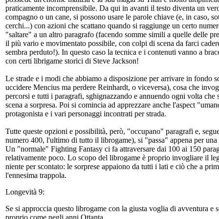
praticamente incomprensibile. Da qui in avanti il testo diventa un vero 
compagno o un cane, si possono usare le parole chiave (e, in caso, sott
cerchi...) con azioni che scattano quando si raggiunge un certo numero
"saltare" a un altro paragrafo (facendo somme simili a quelle delle pr
il più vario e movimentato possibile, con colpi di scena da farci cader
sembra perduto!). In questo caso la tecnica e i contenuti vanno a brac
con certi librigame storici di Steve Jackson!
Le strade e i modi che abbiamo a disposizione per arrivare in fondo s
uccidere Mencius ma perdere Reinhardt, o viceversa), cosa che invoglia 
percorsi e tutti i paragrafi, sghignazzando e annuendo ogni volta che
scena a sorpresa. Poi si comincia ad apprezzare anche l'aspect "umano
protagonista e i vari personaggi incontrati per strada.
Tutte queste opzioni e possibilità, però, "occupano" paragrafi e, segue
numero 400, l'ultimo di tutto il librogame), si "passa" appena per una s
Un "normale" Fighting Fantasy ci fa attraversare dai 100 ai 150 paragra
relativamente poco. Lo scopo del librogame è proprio invogliare il l
niente per scontato: le sorprese appaiono da tutti i lati e ciò che a pr
l'ennesima trappola.
Longevità 9:
Se si approccia questo librogame con la giusta voglia di avventura e sco
proprio come negli anni Ottanta.