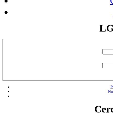
LG
P
No
Cerc