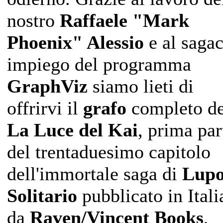
nostro
Raffaele "Mark
Phoenix" Alessio
e al saga
impiego del programma
GraphViz
siamo lieti di
offrirvi il
grafo
completo d
La Luce del Kai
, prima par
del trentaduesimo capitolo
dell'immortale saga di
Lup
Solitario
pubblicato in Itali
da
Raven/Vincent Books
,