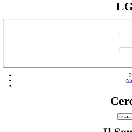
LG
P
No
Cerc