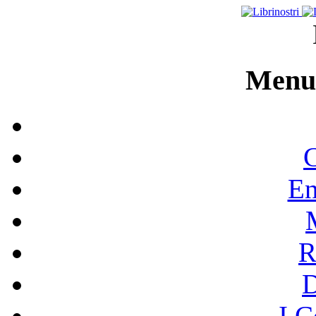
Menu 
C
En
R
I C