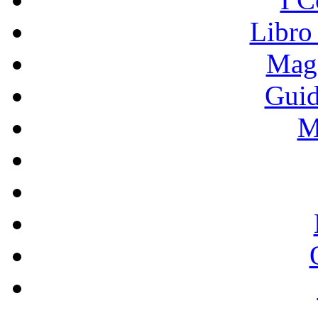
Libro
Mage
Guid
M