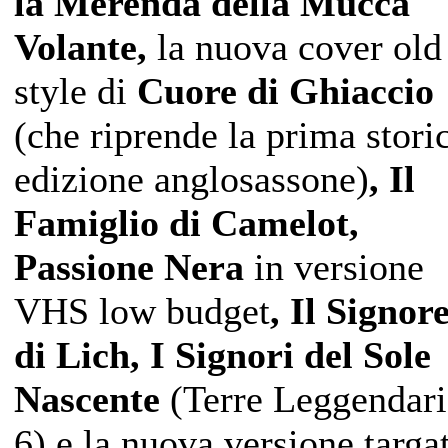
la Merenda della Mucca
Volante,
la nuova cover old
style di
Cuore di Ghiaccio
(che riprende la prima stori
edizione anglosassone)
, Il
Famiglio di Camelot,
Passione Nera
in versione
VHS low budget
, Il Signor
di Lich, I Signori del Sole
Nascente
(Terre Leggendari
6) e la nuova versione targa