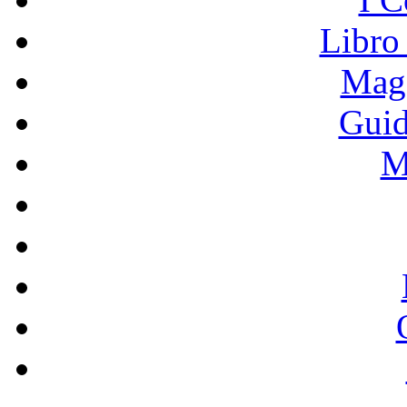
Libro
Mage
Guid
M