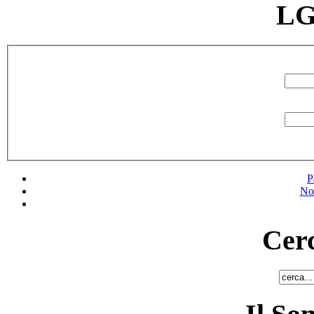
LG
P
No
Cerc