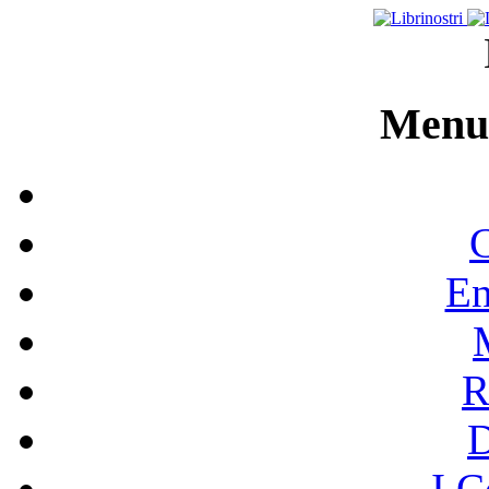
Menu 
C
En
R
I C