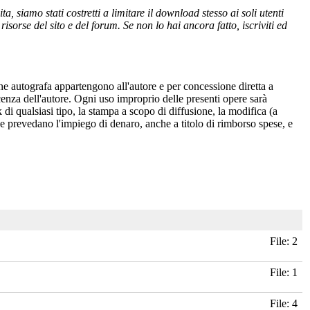
 siamo stati costretti a limitare il download stesso ai soli utenti
isorse del sito e del forum. Se non lo hai ancora fatto, iscriviti ed
one autografa appartengono all'autore e per concessione diretta a
cenza dell'autore. Ogni uso improprio delle presenti opere sarà
 di qualsiasi tipo, la stampa a scopo di diffusione, la modifica (a
 che prevedano l'impiego di denaro, anche a titolo di rimborso spese, e
File: 2
File: 1
File: 4