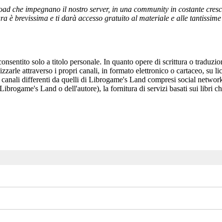
ad che impegnano il nostro server, in una community in costante crescita,
a è brevissima e ti darà accesso gratuito al materiale e alle tantissime r
onsentito solo a titolo personale. In quanto opere di scrittura o traduzi
arle attraverso i propri canali, in formato elettronico o cartaceo, su li
r canali differenti da quelli di Librogame's Land compresi social network
 Librogame's Land o dell'autore), la fornitura di servizi basati sui libri