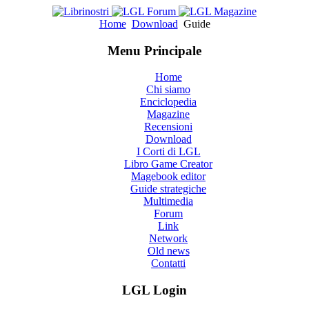
Home
Download
Guide
Menu Principale
Home
Chi siamo
Enciclopedia
Magazine
Recensioni
Download
I Corti di LGL
Libro Game Creator
Magebook editor
Guide strategiche
Multimedia
Forum
Link
Network
Old news
Contatti
LGL Login