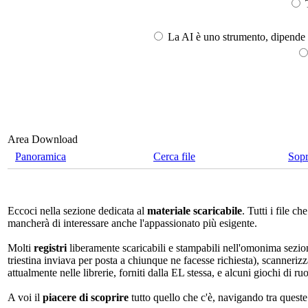
T
La AI è uno strumento, dipende l
Area Download
Panoramica
Cerca file
Sop
Eccoci nella sezione dedicata al
materiale scaricabile
. Tutti i file 
mancherà di interessare anche l'appassionato più esigente.
Molti
registri
liberamente scaricabili e stampabili nell'omonima sezio
triestina inviava per posta a chiunque ne facesse richiesta), scannerizz
attualmente nelle librerie, forniti dalla EL stessa, e alcuni giochi di ruo
A voi il
piacere di scoprire
tutto quello che c'è, navigando tra quest