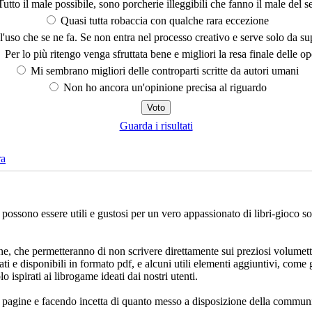
utto il male possibile, sono porcherie illeggibili che fanno il male del se
Quasi tutta robaccia con qualche rara eccezione
'uso che se ne fa. Se non entra nel processo creativo e serve solo da s
Per lo più ritengo venga sfruttata bene e migliori la resa finale delle op
Mi sembrano migliori delle controparti scritte da autori umani
Non ho ancora un'opinione precisa al riguardo
Guarda i risultati
ra
che possono essere utili e gustosi per un vero appassionato di libri-gioco 
ne, che permetteranno di non scrivere direttamente sui preziosi volumett
ati e disponibili in formato pdf, e alcuni utili elementi aggiuntivi, come 
lo ispirati ai librogame ideati dai nostri utenti.
e pagine e facendo incetta di quanto messo a disposizione della communi