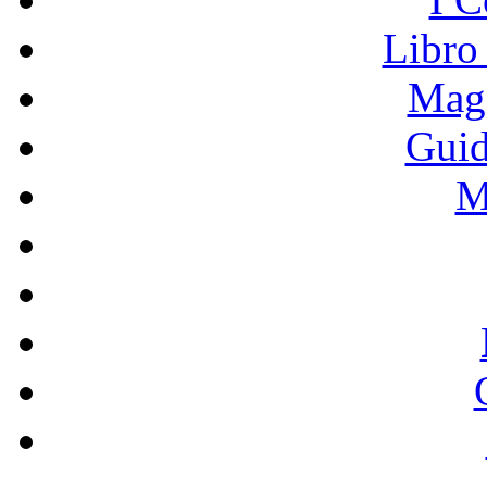
Libro
Mage
Guid
M