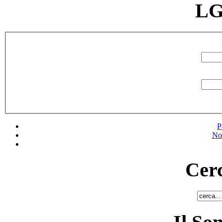
LG
P
No
Cerc