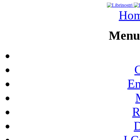
Ho
Menu 
C
En
R
I C